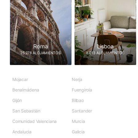
Roma
Lisboa
25.278 ALOJAMIENTOS
8.013 ALOJAMIENTOS
Mojacar
Nerja
Benalmádena
Fuengirola
Gijón
Bilbao
San Sebastián
Santander
Comunidad Valenciana
Murcia
Andalucia
Galicia