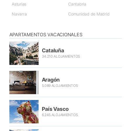
Asturias
Cantabria
Navarra
Comunidad de Madrid
APARTAMENTOS VACACIONALES
Cataluña
34.210 ALOJAMIENTOS
Aragón
5.089 ALOJAMIENTOS
País Vasco
6.245 ALOJAMIENTOS