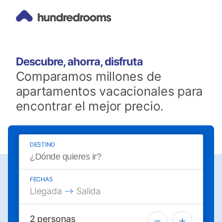
Descubre, ahorra, disfruta
Comparamos millones de
apartamentos vacacionales para
encontrar el mejor precio.
DESTINO
FECHAS
Press the down arrow key to interact with the 
Press the down arrow key to interac
Llegada
Salida
2
personas