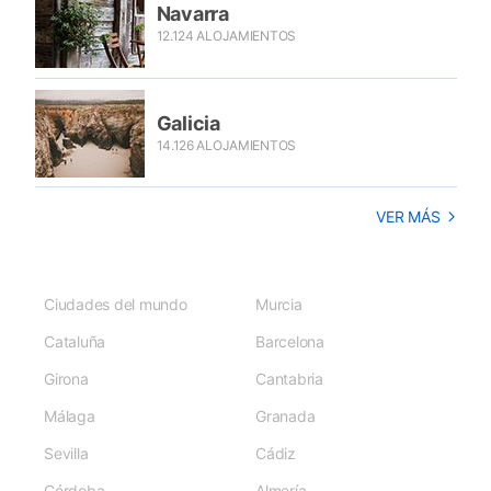
Navarra
12.124 ALOJAMIENTOS
Galicia
14.126 ALOJAMIENTOS
VER MÁS
Ciudades del mundo
Murcia
Cataluña
Barcelona
Girona
Cantabria
Málaga
Granada
Sevilla
Cádiz
Córdoba
Almería