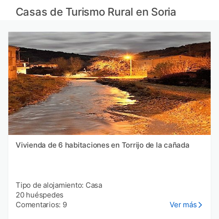
Casas rurales en Álava
Casas de Turismo Rural en Soria
Casas rurales en Zaragoza
Casas rurales en Guadalajara
Casas rurales en Guipúzcoa
Vivienda de 6 habitaciones en Torrijo de la cañada
Tipo de alojamiento: Casa
20 huéspedes
Comentarios: 9
Ver más