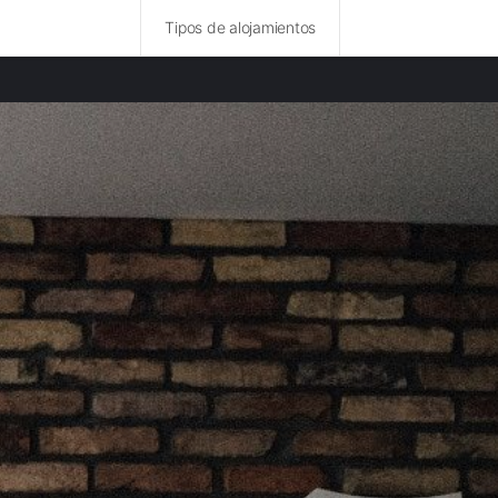
Tipos de alojamientos
idades destacadas
amentos en Navarra
amentos en La Rioja
amentos en Cataluña
amentos en País Vasco
mentos en Andorra la Vella
amentos en La Massana
amentos en Ordino
amentos en Comunidad Valenciana