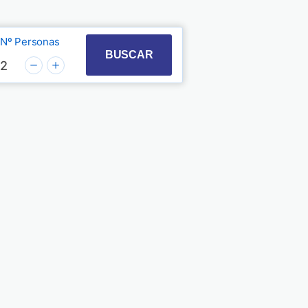
Nº Personas
t with the calendar and select a date. Press the quest
 to interact with the calendar and select a date. Pre
BUSCAR
2