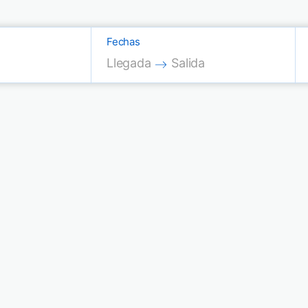
Fechas
Press the down arrow key to interac
Press the down arrow key
Llegada
Salida