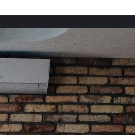
Provincias destacadas
Comun
Apartamentos en Zaragoza provincia
Apart
Apartamentos en Huesca provincia
Apart
Apartamentos en Navarra provincia
Apart
Apartamentos en Teruel provincia
Apart
Apartamentos en Guipúzcoa provincia
Aparta
Apartamentos en Guadalajara provincia
Apart
Apartamentos en Ibiza provincia
Apart
Apartamentos en Formentera provincia
Apart