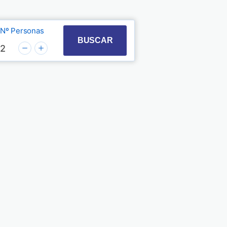
Nº Personas
t with the calendar and select a date. Press the quest
 to interact with the calendar and select a date. Pre
BUSCAR
2