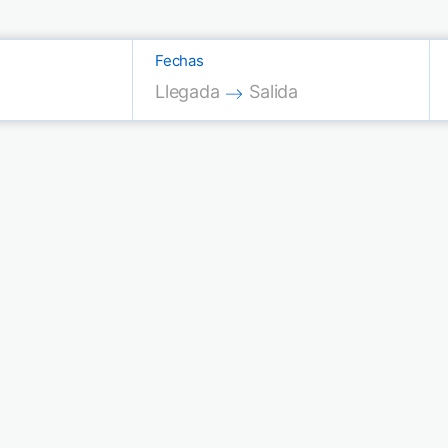
Fechas
Press the down arrow key to interac
Press the down arrow key
Llegada
Salida