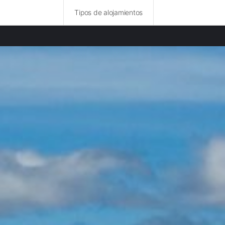
Tipos de alojamientos
ncias destacadas
 rurales en Zamora
rurales en Ávila
rurales en Valladolid
 rurales en Cáceres
 rurales en Segovia
rurales en Palencia provincia
 rurales en León
rurales en Oporto provincia