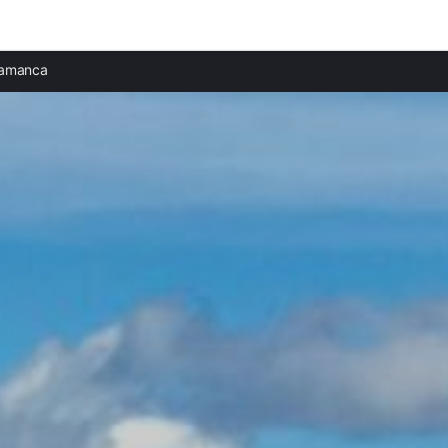
Ciudades destacadas
Provi
lamanca
Casas rurales en Bermellar
Casas
Casas rurales en Arribes del Duero
Casas 
Casas rurales en Valverdón
Casas 
Casas rurales en Ciudad Rodrigo
Casas
Casas rurales en Aldeadávila de la Ribera
Casas
Casas rurales en Salamanca
Casas 
Casas rurales en San Martín del Castañar
Casas
Casas rurales en San Miguel de Valero
Casas 