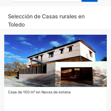
Casas rurales en Ávila
Casas rurales en Segovia
Casas rurales en La Alcarria provincia
Selección de Casas rurales en
Casas rurales en Brihuega provincia
Toledo
Casa de 100 m² en Navas de estena