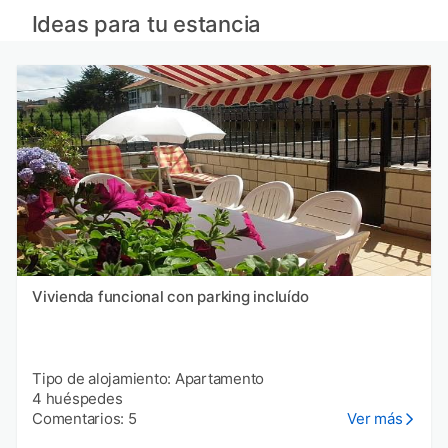
Apartamentos en Guipúzcoa provincia
Ideas para tu estancia
Apartamentos en León provincia
Apartamentos en Asturias provincia
Apartamentos en La Rioja provincia
Vivienda funcional con parking incluído
Tipo de alojamiento: Apartamento
4 huéspedes
Comentarios: 5
Ver más