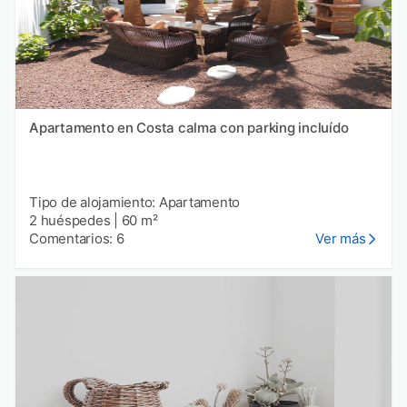
Apartamento en Costa calma con parking incluído
Tipo de alojamiento: Apartamento
2 huéspedes
|
60 m²
Comentarios: 6
Ver más