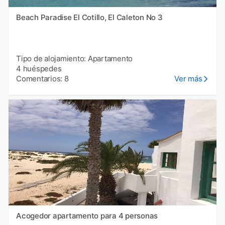
Beach Paradise El Cotillo, El Caleton No 3
Tipo de alojamiento: Apartamento
4 huéspedes
Comentarios: 8
Ver más
Acogedor apartamento para 4 personas