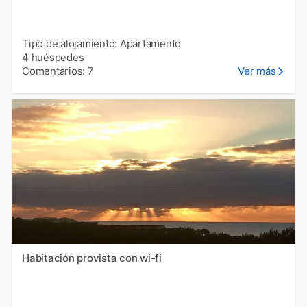
Tipo de alojamiento: Apartamento
4 huéspedes
Comentarios: 7
Ver más
Habitación provista con wi-fi