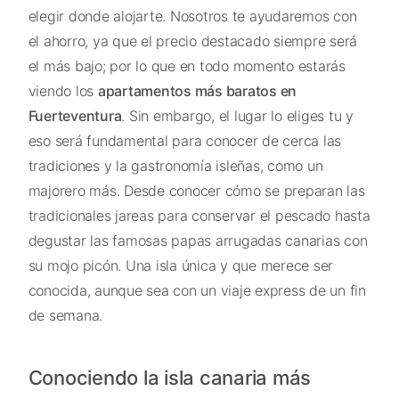
elegir donde alojarte. Nosotros te ayudaremos con
el ahorro, ya que el precio destacado siempre será
el más bajo; por lo que en todo momento estarás
viendo los
apartamentos más baratos en
Fuerteventura
. Sin embargo, el lugar lo eliges tu y
eso será fundamental para conocer de cerca las
tradiciones y la gastronomía isleñas, como un
majorero más. Desde conocer cómo se preparan las
tradicionales jareas para conservar el pescado hasta
degustar las famosas papas arrugadas canarias con
su mojo picón. Una isla única y que merece ser
conocida, aunque sea con un viaje express de un fin
de semana.
Conociendo la isla canaria más