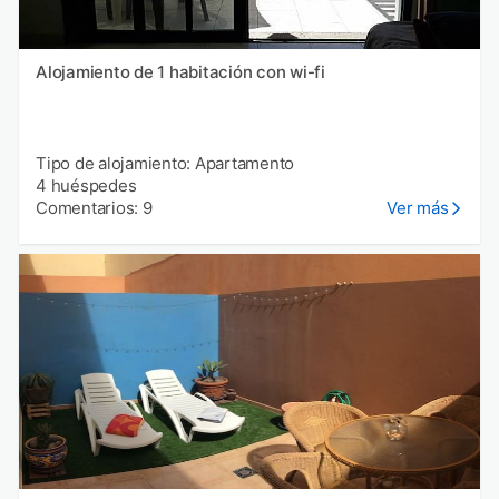
Alojamiento de 1 habitación con wi-fi
Tipo de alojamiento: Apartamento
4 huéspedes
Comentarios: 9
Ver más