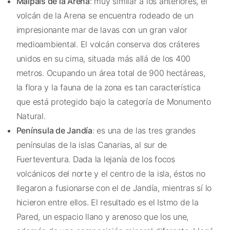
Malpaís de la Arena
: muy similar a los anteriores, el
volcán de la Arena se encuentra rodeado de un
impresionante mar de lavas con un gran valor
medioambiental. El volcán conserva dos cráteres
unidos en su cima, situada más allá de los 400
metros. Ocupando un área total de 900 hectáreas,
la flora y la fauna de la zona es tan característica
que está protegido bajo la categoría de Monumento
Natural.
Península de Jandía
: es una de las tres grandes
penínsulas de la islas Canarias, al sur de
Fuerteventura. Dada la lejanía de los focos
volcánicos del norte y el centro de la isla, éstos no
llegaron a fusionarse con el de Jandía, mientras sí lo
hicieron entre ellos. El resultado es el Istmo de la
Pared, un espacio llano y arenoso que los une,