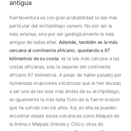
antigua
Fuerteventura es con gran probabilidad la isla más
particular del archipiélago canario. No por ser la
más extensa, sino por ser geológicamente la más
antigua de todas ellas.
Además, también es la más
cercana al continente africano, quedando a 97
kilómetros de su costa
. es la isla más cercana a las
costas africanas, solo la separan del continente
africano 97 kilómetros. A pesar de haber pasado por
numerosas erupciones volcánicas que la han llevado
a ser una de las islas más áridas de su archipiélago,
es igualmente la más llana fruto de la fuerte erosión
que ha sufrido con los años. Así, en ella se pueden
encontrar desde zonas volcánicas como Malpaís de
la Arena o Malpaís Grande y Chico; otras de