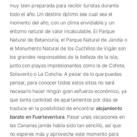
muy bien preparada para recibir turistas durante
todo el año. Un destino óptimo sea cual sea el
momento del año, con un clima envidiable y un
entorno natural de valor incalculable. El Parque
Natural de Betancuria, el Parque Natural de Jandía o
el Monumento Natural de los Cuchillos de Vigán son
los grandes responsables de la belleza de la isla;
junto con playas impresionantes como la de Cofete,
Sotavento o La Concha. A pesar de lo que puedas
pensar, para conocer todos estos sitios no será
necesario hacer ningún gran esfuerzo económico, ya
que tanta cantidad de apartamentos por días se
traduce en la posibilidad de encontrar
alojamiento
barato en Fuerteventura
. Pasar unas vacaciones en
las Canarias jamás había sido tan sencillo, así que
no esperes más y aprovecha este momento para