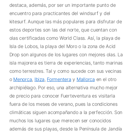
destaca, además, por ser un importante punto de
encuentro para practicantes del windsurf y del
kitesurf. Aunque las más populares para disfrutar de
estos deportes son las del norte, que cuentan con
olas certificadas como World Class. Así, la playa de
Isla de Lobos, la playa del Moro o la zona de Acid
Drop son algunos de los lugares con mejores olas. La
isla majorera es tierra de experiencias, tanto marinas
como terrestres. Tal y como sucede con sus vecinas
o
Menorca
,
Ibiza
,
Formentera
y
Mallorca
en el otro
archipiélago. Por eso, una alternativa mucho mejor
de precio para conocer Fuerteventura es visitarla
fuera de los meses de verano, pues la condiciones
climáticas siguen acompañando a la perfección. Son
muchos los lugares que merecen ser conocidos
además de sus playas, desde la Península de Jandía