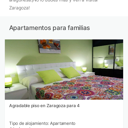
Zaragoza!
Apartamentos para familias
Agradable piso en Zaragoza para 4
Tipo de alojamiento: Apartamento