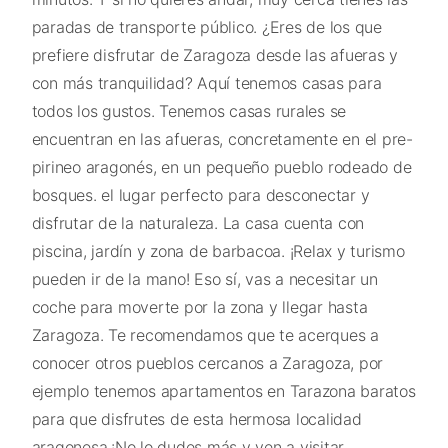
paradas de transporte público. ¿Eres de los que
prefiere disfrutar de Zaragoza desde las afueras y
con más tranquilidad? Aquí tenemos casas para
todos los gustos. Tenemos casas rurales se
encuentran en las afueras, concretamente en el pre-
pirineo aragonés, en un pequeño pueblo rodeado de
bosques. el lugar perfecto para desconectar y
disfrutar de la naturaleza. La casa cuenta con
piscina, jardín y zona de barbacoa. ¡Relax y turismo
pueden ir de la mano! Eso sí, vas a necesitar un
coche para moverte por la zona y llegar hasta
Zaragoza. Te recomendamos que te acerques a
conocer otros pueblos cercanos a Zaragoza, por
ejemplo tenemos apartamentos en Tarazona baratos
para que disfrutes de esta hermosa localidad
aragonesa.¡No lo dudes más y ven a visitar