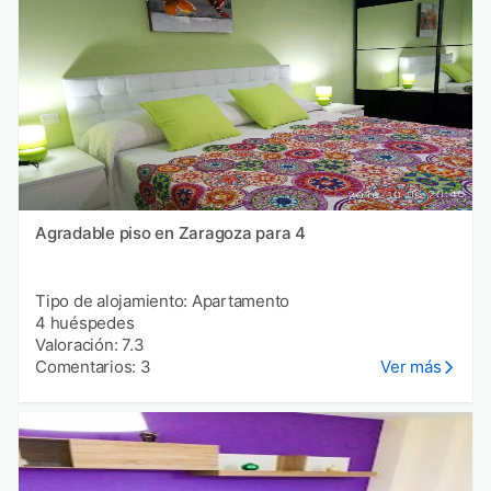
Agradable piso en Zaragoza para 4
Tipo de alojamiento: Apartamento
4 huéspedes
Valoración: 7.3
Comentarios: 3
Ver más