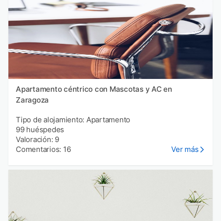
Apartamento céntrico con Mascotas y AC en
Zaragoza
Tipo de alojamiento: Apartamento
99 huéspedes
Valoración: 9
Comentarios: 16
Ver más