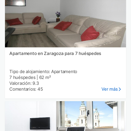
Apartamento en Zaragoza para 7 huéspedes
Tipo de alojamiento: Apartamento
7 huéspedes
|
62 m²
Valoración: 9.3
Comentarios: 45
Ver más