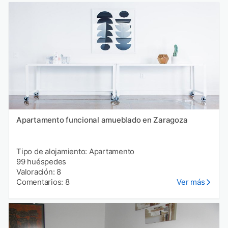
Apartamento funcional amueblado en Zaragoza
Tipo de alojamiento: Apartamento
99 huéspedes
Valoración: 8
Comentarios: 8
Ver más