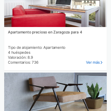
Apartamento precioso en Zaragoza para 4
Tipo de alojamiento: Apartamento
4 huéspedes
Valoración: 8.9
Comentarios: 736
Ver más