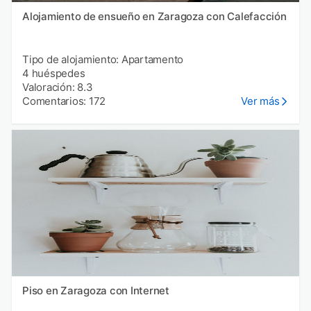
Alojamiento de ensueño en Zaragoza con Calefacción
Tipo de alojamiento: Apartamento
4 huéspedes
Valoración: 8.3
Comentarios: 172
Ver más
Piso en Zaragoza con Internet