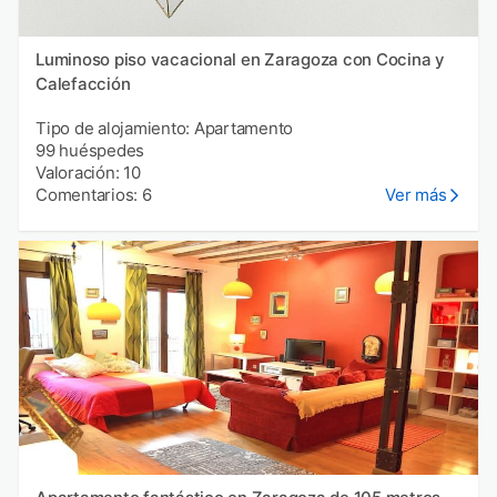
Luminoso piso vacacional en Zaragoza con Cocina y
Calefacción
Tipo de alojamiento: Apartamento
99 huéspedes
Valoración: 10
Comentarios: 6
Ver más