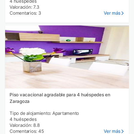
4 huéspedes
Valoración: 7.3
Comentarios: 3
Ver más
Piso vacacional agradable para 4 huéspedes en
Zaragoza
Tipo de alojamiento: Apartamento
4 huéspedes
Valoración: 8.8
Comentarios: 45
Ver más