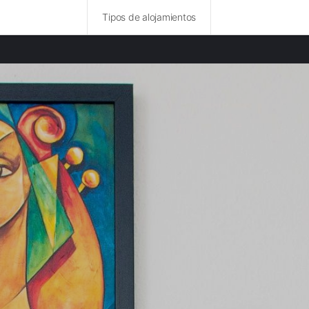
Tipos de alojamientos
idades destacadas
rurales en Leiria
rurales en Lisboa
rurales en Setúbal
 rurales en Coimbra
rurales en Aveiro
 rurales en Oporto
 rurales en Extremadura
rurales en Distrito de Faro