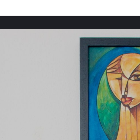
Provincias destacadas
Comun
Casas rurales en Fátima provincia
Casas 
Casas rurales en Sevilla
Casas 
Casas rurales en Pontevedra
Casas 
Casas rurales en Cádiz
Casas
Casas rurales en Segovia
Casas 
Casas rurales en Madrid
Casas
Casas rurales en León
Casas
Casas rurales en La Coruña
Casas 