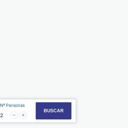
Nº Personas
t with the calendar and select a date. Press the quest
 to interact with the calendar and select a date. Pre
BUSCAR
2