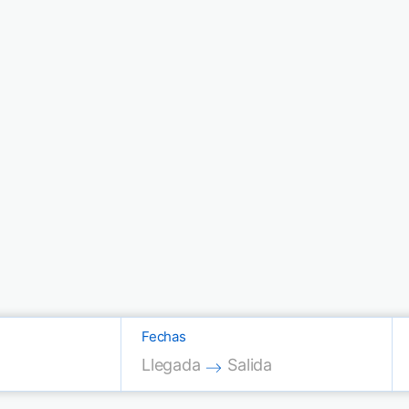
Fechas
Press the down arrow key to interac
Press the down arrow key
Llegada
Salida