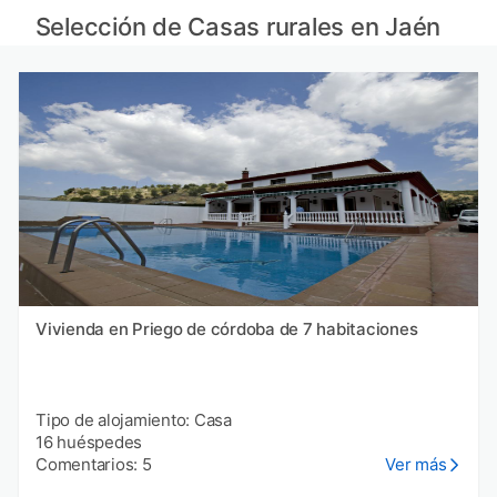
Casas rurales en Sierra Morena provincia
Selección de Casas rurales en Jaén
Casas rurales en Almería
Casas rurales en Sevilla
Casas rurales en Montes de Toledo provincia
Vivienda en Priego de córdoba de 7 habitaciones
Tipo de alojamiento: Casa
16 huéspedes
Comentarios: 5
Ver más