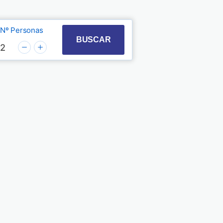
Nº Personas
t with the calendar and select a date. Press the quest
 to interact with the calendar and select a date. Pre
BUSCAR
2