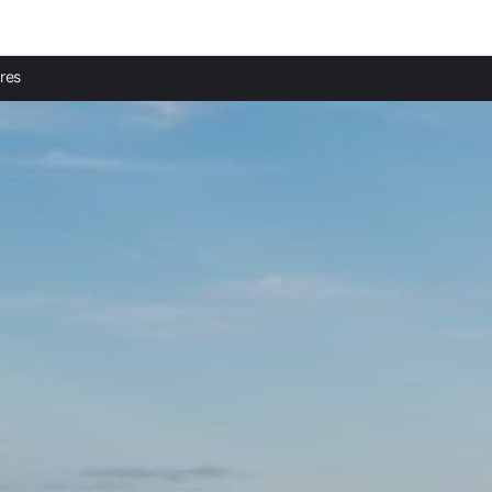
Ciudades destacadas
Provi
res
Casas rurales en Cáceres
Casas
Casas rurales en Almoharín
Casas
Casas rurales en Plasencia
Casas 
Casas rurales en Valencia de Alcántara
Casas 
Casas rurales en Sierra de Gata
Casas 
Casas rurales en Jaraíz de la Vera
Casas 
Casas rurales en Cuacos de Yuste
Casas
Casas rurales en Valverde del Fresno
Casas