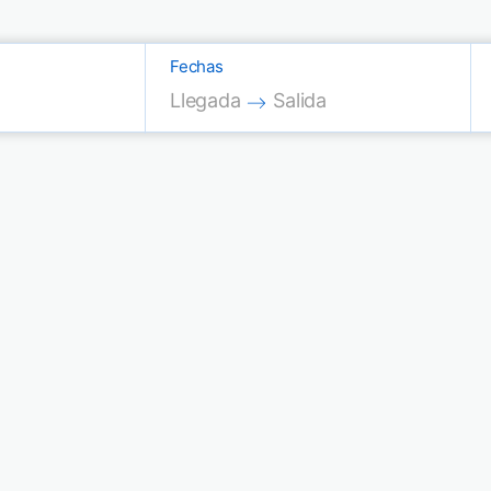
Fechas
Press the down arrow key to interac
Press the down arrow key
Llegada
Salida