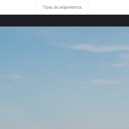
Tipos de alojamientos
ncias destacadas
 rurales en Badajoz
 rurales en Salamanca
rurales en Ávila
rurales en Fátima provincia
rurales en Sierra Morena provincia
rurales en Toledo
 rurales en Ciudad Real
 rurales en Montes de Toledo provincia