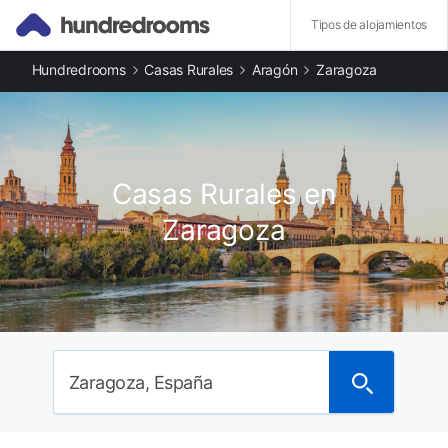
Tipos de alojamientos
Hundredrooms
Casas Rurales
Aragón
Zaragoza
Otros tipos de alojamiento
Apartamentos en Zaragoza provincia
Casas rurales en Zaragoza
Ciudades destacadas
Casas rurales en Zaragoza
Casas Rurales en
Casas rurales en Cadrete
Casas rurales en Fuendetodos
Zaragoza
Casas rurales en Lécera
Casas rurales en Borja
Casas rurales en Vera de Moncayo
Casas rurales en Calatayud
Casas rurales en Daroca
Provincias destacadas
Casas rurales en Huesca
Zaragoza, España
Casas rurales en Soria
Casas rurales en Navarra
Casas rurales en Teruel