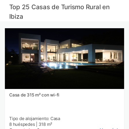
Casas rurales en Valencia
Top 25 Casas de Turismo Rural en
Casas rurales en Tarragona
Casas rurales en Menorca provincia
Ibiza
Casas rurales en Murcia
Casa de 315 m² con wi-fi
Tipo de alojamiento: Casa
8 huéspedes
|
318 m²