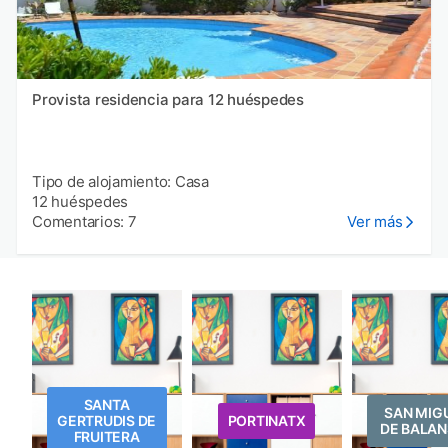
Provista residencia para 12 huéspedes
Tipo de alojamiento: Casa
12 huéspedes
Comentarios: 7
Ver más
SANTA
SAN MIG
GERTRUDIS DE
PORTINATX
DE BALAN
FRUITERA