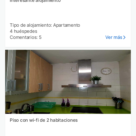
Interesante alojamiento
Tipo de alojamiento: Apartamento
4 huéspedes
Comentarios: 5
Ver más
Piso con wi-fi de 2 habitaciones