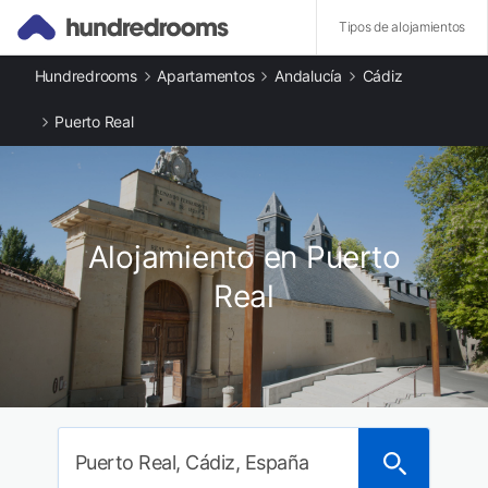
Tipos de alojamientos
Hundredrooms
Apartamentos
Andalucía
Cádiz
Otros tipos de alojamiento
Apartamentos en Puerto Real
Puerto Real
Casas rurales en Puerto Real
Ciudades destacadas
Apartamentos en San Fernando
Apartamentos en El Puerto de Santa María
Apartamentos en Cádiz
Alojamiento en Puerto
Apartamentos en Chiclana de la Frontera
Apartamentos en Jerez de la Frontera
Real
Apartamentos en Rota
Apartamentos en Conil de la Frontera
Apartamentos en Sanlúcar de Barrameda
Puerto Real, Cádiz, España