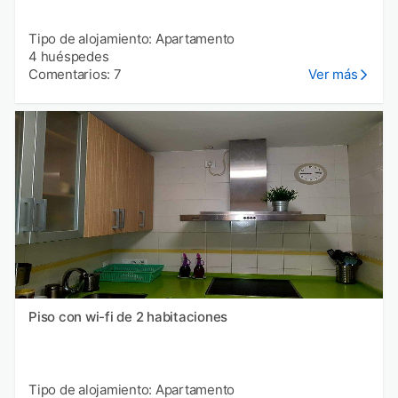
Tipo de alojamiento: Apartamento
4 huéspedes
Comentarios: 7
Ver más
Piso con wi-fi de 2 habitaciones
Tipo de alojamiento: Apartamento