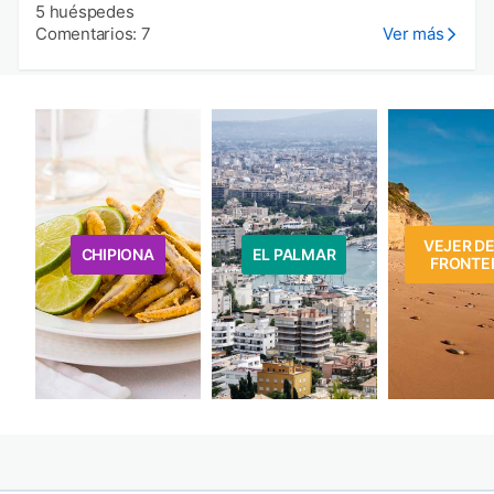
5 huéspedes
Comentarios: 7
Ver más
VEJER DE
CHIPIONA
EL PALMAR
FRONTE