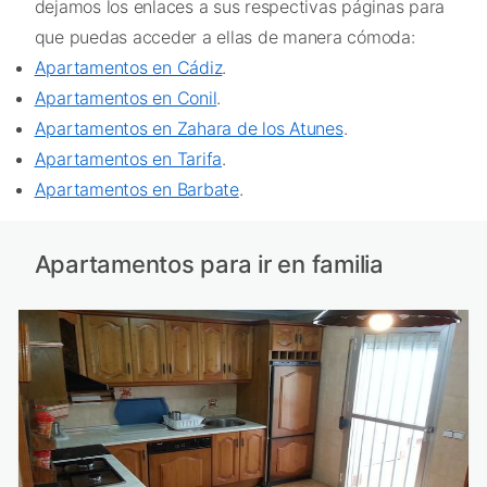
dejamos los enlaces a sus respectivas páginas para
que puedas acceder a ellas de manera cómoda:
Apartamentos en Cádiz
.
Apartamentos en Conil
.
Apartamentos en Zahara de los Atunes
.
Apartamentos en Tarifa
.
Apartamentos en Barbate
.
Apartamentos para ir en familia