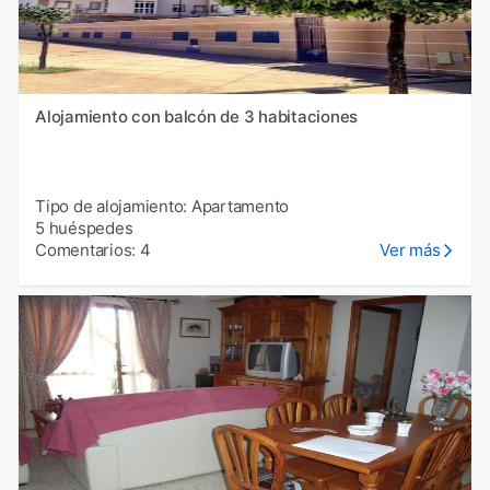
Alojamiento con balcón de 3 habitaciones
Tipo de alojamiento: Apartamento
5 huéspedes
Comentarios: 4
Ver más