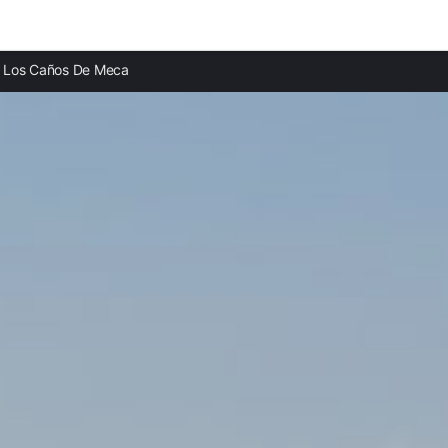
Ciudades destacadas
Los Caños De Meca
Apartamentos en El Palmar
Apartamentos en Barbate
Apartamentos en Vejer de la Frontera
Apartamentos en Conil de la Frontera
Apartamentos en Zahara de los Atunes
Apartamentos en Benalup-Casas Viejas
Apartamentos en Chiclana de la Frontera
Apartamentos en Facinas