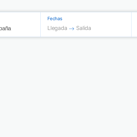
Fechas
Press the down arrow key to interac
Press the down arrow key
Llegada
Salida