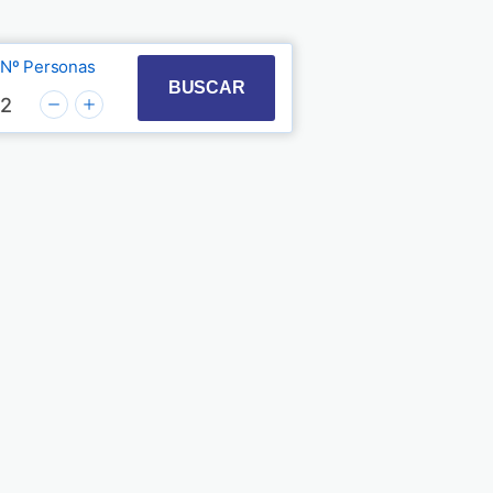
Nº Personas
t with the calendar and select a date. Press the quest
 to interact with the calendar and select a date. Pre
BUSCAR
2