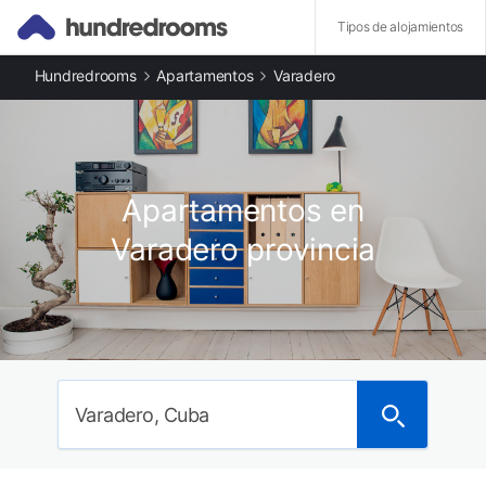
Tipos de alojamientos
Hundredrooms
Apartamentos
Varadero
Otros tipos de alojamiento
Apartamentos en Varadero provincia
Casas rurales en Varadero provincia
Ciudades destacadas
Apartamentos en Varadero
Apartamentos en
Apartamentos en Miami
Apartamentos en A Coruña
Varadero provincia
Apartamentos en Oviedo
Apartamentos en Punta Umbría
Apartamentos en Cáceres
Apartamentos en Matalascañas
Apartamentos en Córdoba
Provincias destacadas
Apartamentos en Condado de Santa Clara provincia
Varadero, Cuba
Apartamentos en Cayo Hueso provincia
Apartamentos en Trinidad provincia
Apartamentos en Condado de Miami-Dade provincia