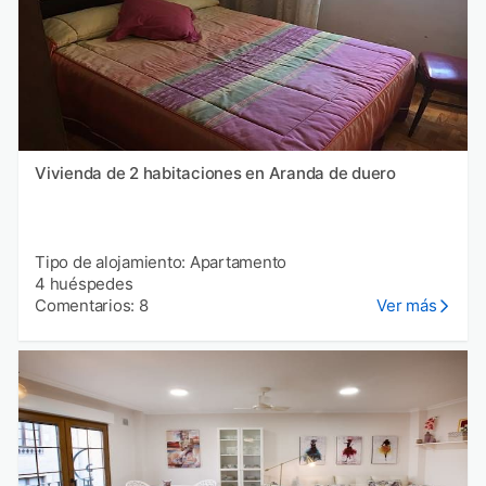
Vivienda de 2 habitaciones en Aranda de duero
Tipo de alojamiento: Apartamento
4 huéspedes
Comentarios: 8
Ver más