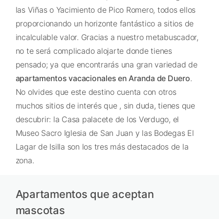
las Viñas o Yacimiento de Pico Romero, todos ellos
proporcionando un horizonte fantástico a sitios de
incalculable valor. Gracias a nuestro metabuscador,
no te será complicado alojarte donde tienes
pensado; ya que encontrarás una gran variedad de
apartamentos vacacionales en Aranda de Duero
.
No olvides que este destino cuenta con otros
muchos sitios de interés que , sin duda, tienes que
descubrir: la Casa palacete de los Verdugo, el
Museo Sacro Iglesia de San Juan y las Bodegas El
Lagar de Isilla son los tres más destacados de la
zona.
Apartamentos que aceptan
mascotas