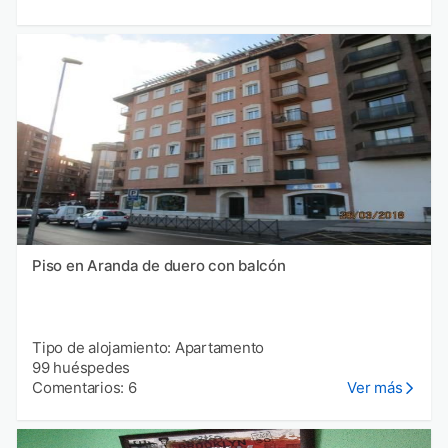
Piso en Aranda de duero con balcón
Tipo de alojamiento: Apartamento
99 huéspedes
Comentarios: 6
Ver más