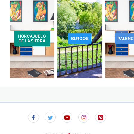
HORCAJUELO
BURGOS
PALENC
DE LA SIERRA