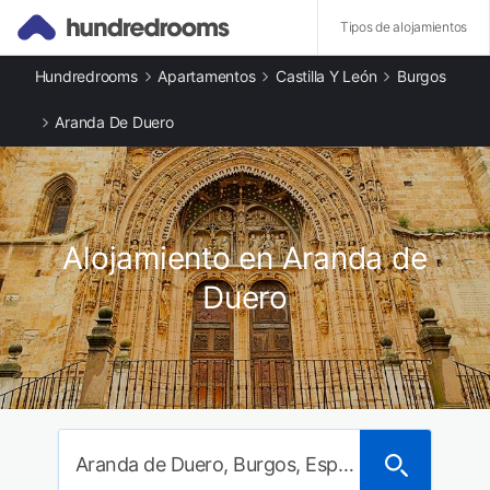
Tipos de alojamientos
Hundredrooms
Apartamentos
Castilla Y León
Burgos
Otros tipos de alojamiento
Apartamentos en Aranda de Duero
Aranda De Duero
Casas rurales en Aranda de Duero
Ciudades destacadas
Apartamentos en Ribera del Duero
Apartamentos en Peñaranda de Duero
Apartamentos en Maderuelo
Alojamiento en Aranda de
Apartamentos en Lerma
Apartamentos en Peñafiel
Duero
Apartamentos en San Esteban de Gormaz
Apartamentos en Ciudad de Osma
Apartamentos en Montejo de la Sierra
Aranda de Duero, Burgos, España