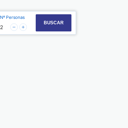
Nº Personas
t with the calendar and select a date. Press the quest
 to interact with the calendar and select a date. Pre
BUSCAR
2