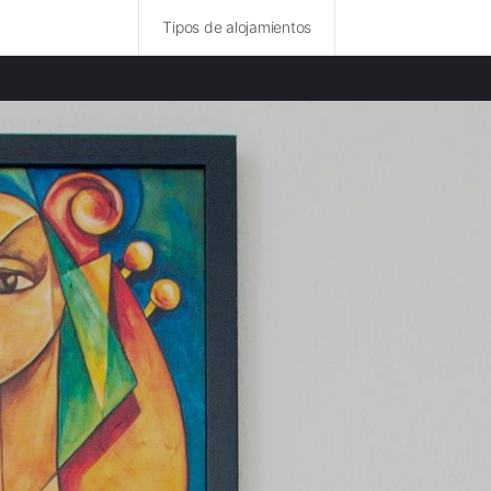
Tipos de alojamientos
idades destacadas
amentos en Colonia
amentos en Montevideo
amentos en Maldonado
amentos en Región Metropolitana
amentos en Santa Catarina
amentos en Estado de Paraná
amentos en São Paulo
amentos en Estado de Río de Janeiro