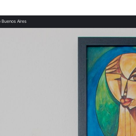
Provincias destacadas
Comun
 Buenos Aires
Apartamentos en Buenos Aires provincia
Apart
Apartamentos en Santiago de Chile provincia
Apart
Apartamentos en Foz do Iguaçu provincia
Apart
Apartamentos en Río de Janeiro provincia
Apart
Apartamentos en El Hierro provincia
Apart
Apartamentos en La Gomera provincia
Apart
Apartamentos en La Palma provincia
Apart
Apartamentos en Tenerife provincia
Apart