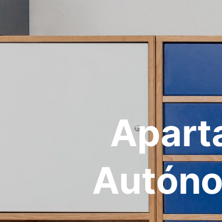
Apart
Autóno