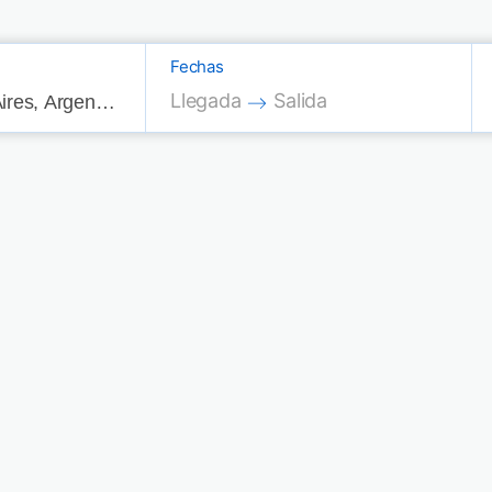
Fechas
Press the down arrow key to interac
Press the down arrow key
Llegada
Salida