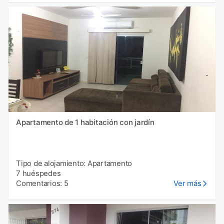
Apartamento de 1 habitación con jardín
Tipo de alojamiento: Apartamento
7 huéspedes
Comentarios: 5
Ver más