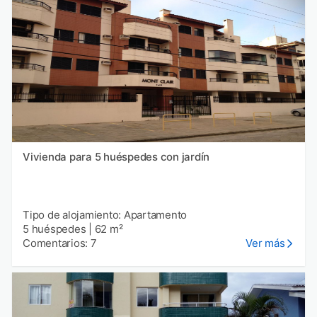
Vivienda para 5 huéspedes con jardín
Tipo de alojamiento: Apartamento
5 huéspedes
|
62 m²
Comentarios: 7
Ver más