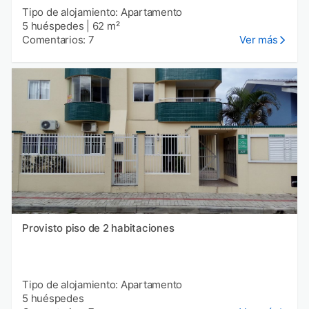
Tipo de alojamiento: Apartamento
5 huéspedes
|
62 m²
Comentarios: 7
Ver más
Provisto piso de 2 habitaciones
Tipo de alojamiento: Apartamento
5 huéspedes