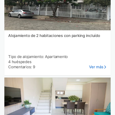
Alojamiento de 2 habitaciones con parking incluído
Tipo de alojamiento: Apartamento
4 huéspedes
Comentarios: 9
Ver más