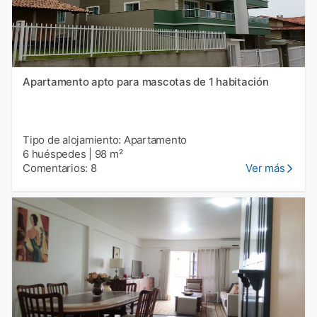
Apartamento apto para mascotas de 1 habitación
Tipo de alojamiento: Apartamento
6 huéspedes
|
98 m²
Comentarios: 8
Ver más