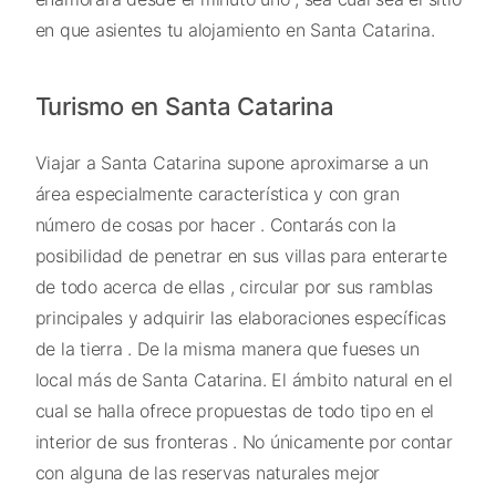
en que asientes tu alojamiento en Santa Catarina.
Turismo en Santa Catarina
Viajar a Santa Catarina supone aproximarse a un
área especialmente característica y con gran
número de cosas por hacer . Contarás con la
posibilidad de penetrar en sus villas para enterarte
de todo acerca de ellas , circular por sus ramblas
principales y adquirir las elaboraciones específicas
de la tierra . De la misma manera que fueses un
local más de Santa Catarina. El ámbito natural en el
cual se halla ofrece propuestas de todo tipo en el
interior de sus fronteras . No únicamente por contar
con alguna de las reservas naturales mejor