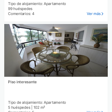
Tipo de alojamiento: Apartamento
99 huéspedes
Comentarios: 4
Ver más
Piso interesante
Tipo de alojamiento: Apartamento
5 huéspedes
|
102 m²