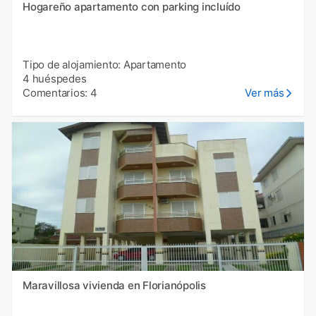
Hogareño apartamento con parking incluído
Tipo de alojamiento: Apartamento
4 huéspedes
Comentarios: 4
Ver más
Maravillosa vivienda en Florianópolis