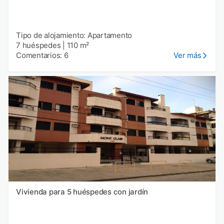
Tipo de alojamiento: Apartamento
7 huéspedes
|
110 m²
Comentarios: 6
Ver más
Vivienda para 5 huéspedes con jardín