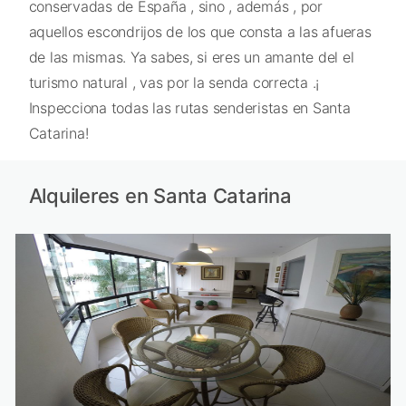
conservadas de España , sino , además , por
aquellos escondrijos de los que consta a las afueras
de las mismas. Ya sabes, si eres un amante del el
turismo natural , vas por la senda correcta .¡
Inspecciona todas las rutas senderistas en Santa
Catarina!
Alquileres en Santa Catarina