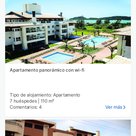
Apartamento panorámico con wi-fi
Tipo de alojamiento: Apartamento
7 huéspedes
|
110 m²
Comentarios: 4
Ver más