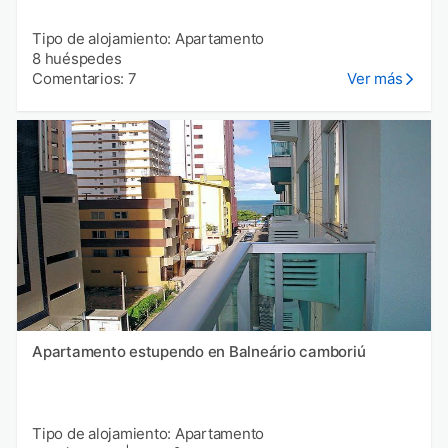
Tipo de alojamiento: Apartamento
8 huéspedes
Comentarios: 7
Ver más
Apartamento estupendo en Balneário camboriú
Tipo de alojamiento: Apartamento