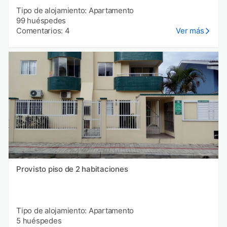
Tipo de alojamiento: Apartamento
99 huéspedes
Comentarios: 4
Ver más
Provisto piso de 2 habitaciones
Tipo de alojamiento: Apartamento
5 huéspedes