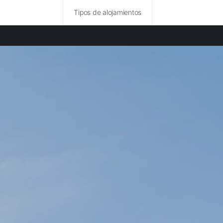
Tipos de alojamientos
ncias destacadas
amentos en Cáceres provincia
amentos en Huelva provincia
amentos en Fátima provincia
amentos en Setúbal provincia
amentos en Sierra Morena provincia
amentos en Lisboa provincia
amentos en Óbidos provincia
amentos en Nazaré provincia