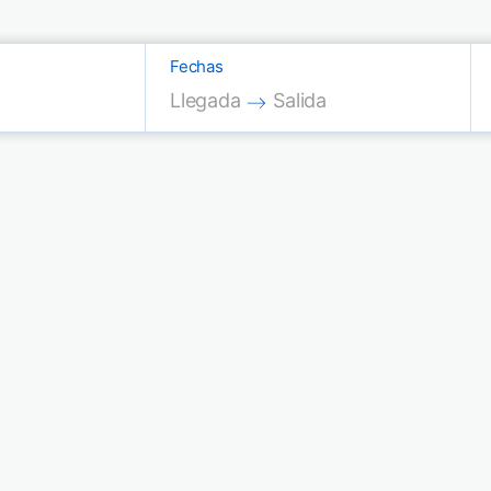
Fechas
Press the down arrow key to interac
Press the down arrow key
Llegada
Salida