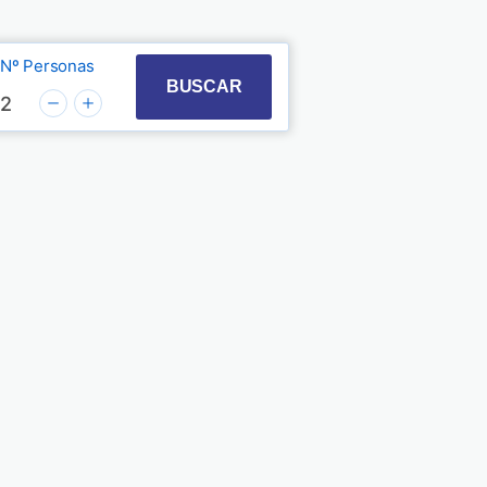
Nº Personas
t with the calendar and select a date. Press the quest
 to interact with the calendar and select a date. Pre
BUSCAR
2