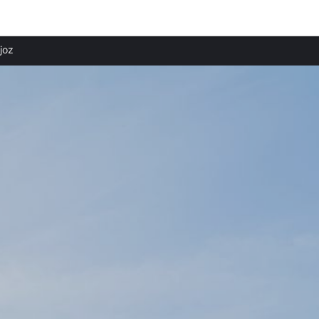
Ciudades destacadas
Provi
joz
Apartamentos en Badajoz
Apart
Apartamentos en Santa Marta
Apart
Apartamentos en Salvaleón
Apart
Apartamentos en Mérida
Apart
Apartamentos en San Vicente de Alcántara
Apart
Apartamentos en Brovales
Apart
Apartamentos en Zafra
Apart
Apartamentos en Fregenal de la Sierra
Apart