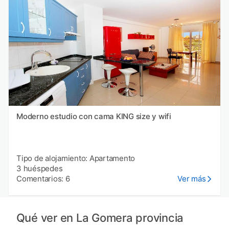
Moderno estudio con cama KING size y wifi
Tipo de alojamiento: Apartamento
3 huéspedes
Comentarios: 6
Ver más
Qué ver en La Gomera provincia