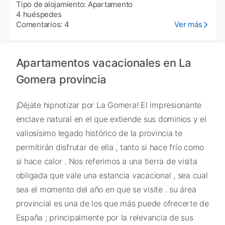
Tipo de alojamiento: Apartamento
4 huéspedes
Comentarios: 4
Ver más
Apartamentos vacacionales en La
Gomera provincia
¡Déjate hipnotizar por La Gomera! El impresionante
enclave natural en el que extiende sus dominios y el
valiosísimo legado histórico de la provincia te
permitirán disfrutar de ella , tanto si hace frío como
si hace calor . Nos referimos a una tierra de visita
obligada que vale una estancia vacacional , sea cual
sea el momento del año en que se visite . su área
provincial es una de los que más puede ofrecerte de
España ; principalmente por la relevancia de sus