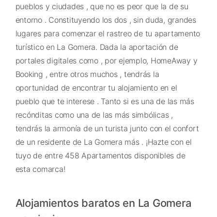
pueblos y ciudades , que no es peor que la de su
entorno . Constituyendo los dos , sin duda, grandes
lugares para comenzar el rastreo de tu apartamento
turístico en La Gomera. Dada la aportación de
portales digitales como , por ejemplo, HomeAway y
Booking , entre otros muchos , tendrás la
oportunidad de encontrar tu alojamiento en el
pueblo que te interese . Tanto si es una de las más
recónditas como una de las más simbólicas ,
tendrás la armonía de un turista junto con el confort
de un residente de La Gomera más . ¡Hazte con el
tuyo de entre 458 Apartamentos disponibles de
esta comarca!
Alojamientos baratos en La Gomera