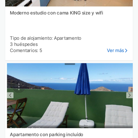
Moderno estudio con cama KING size y wifi
Tipo de alojamiento: Apartamento
3 huéspedes
Comentarios: 5
Ver más
Apartamento con parking incluído