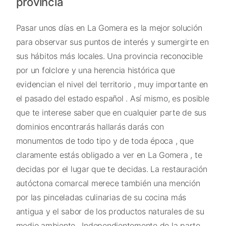
provincia
Pasar unos días en La Gomera es la mejor solución
para observar sus puntos de interés y sumergirte en
sus hábitos más locales. Una provincia reconocible
por un folclore y una herencia histórica que
evidencian el nivel del territorio , muy importante en
el pasado del estado español . Así mismo, es posible
que te interese saber que en cualquier parte de sus
dominios encontrarás hallarás darás con
monumentos de todo tipo y de toda época , que
claramente estás obligado a ver en La Gomera , te
decidas por el lugar que te decidas. La restauración
autóctona comarcal merece también una mención
por las pinceladas culinarias de su cocina más
antigua y el sabor de los productos naturales de su
medio ambiente . Independientemente de la parte