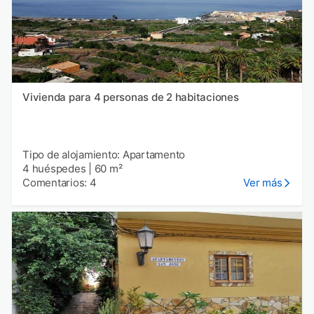
Vivienda para 4 personas de 2 habitaciones
Tipo de alojamiento: Apartamento
4 huéspedes
|
60 m²
Comentarios: 4
Ver más