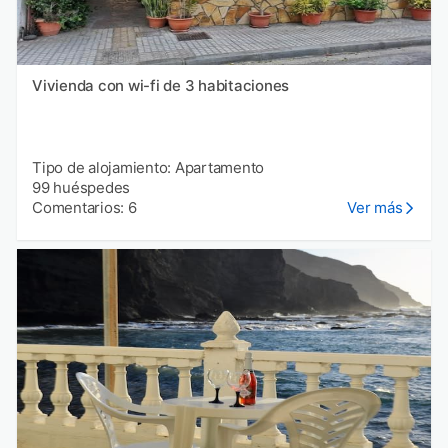
Vivienda con wi-fi de 3 habitaciones
Tipo de alojamiento: Apartamento
99 huéspedes
Comentarios: 6
Ver más