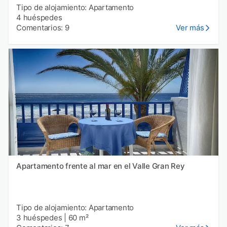
Tipo de alojamiento: Apartamento
4 huéspedes
Comentarios: 9
Ver más
Apartamento frente al mar en el Valle Gran Rey
Tipo de alojamiento: Apartamento
3 huéspedes
|
60 m²