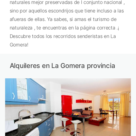
naturales mejor preservadas de l conjunto nacional ,
sino por aquellos escondrijos que tiene incluso a las
afueras de ellas. Ya sabes, si amas el turismo de
naturaleza , te encuentras en la página correcta .¡
Descubre todos los recorridos senderistas en La
Gomera!
Alquileres en La Gomera provincia