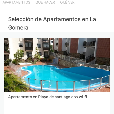
APARTAMENTOS
QUÉ HACER
QUÉ VER
Apartamentos en Fuerteventura provincia
Apartamentos en Lanzarote provincia
Apartamentos en La Graciosa provincia
Selección de Apartamentos en La
Apartamentos en Funchal provincia
Gomera
Apartamento en Playa de santiago con wi-fi