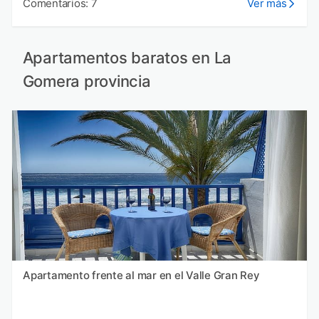
Comentarios: 7
Ver más
Apartamentos baratos en La
Gomera provincia
Apartamento frente al mar en el Valle Gran Rey