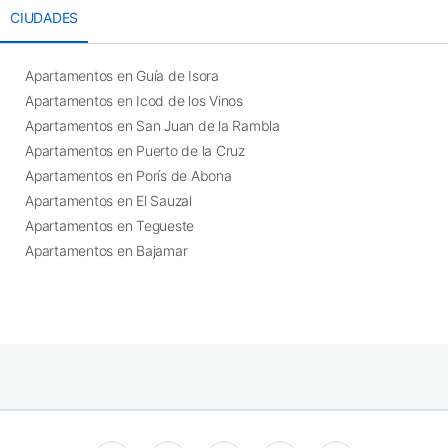
CIUDADES
Apartamentos en Guía de Isora
Apartamentos en Icod de los Vinos
Apartamentos en San Juan de la Rambla
Apartamentos en Puerto de la Cruz
Apartamentos en Porís de Abona
Apartamentos en El Sauzal
Apartamentos en Tegueste
Apartamentos en Bajamar