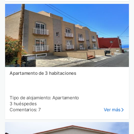
Apartamento de 3 habitaciones
Tipo de alojamiento: Apartamento
3 huéspedes
Comentarios: 7
Ver más