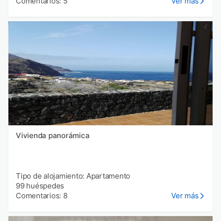
Comentarios: 5
Ver más
Vivienda panorámica
Tipo de alojamiento: Apartamento
99 huéspedes
Comentarios: 8
Ver más