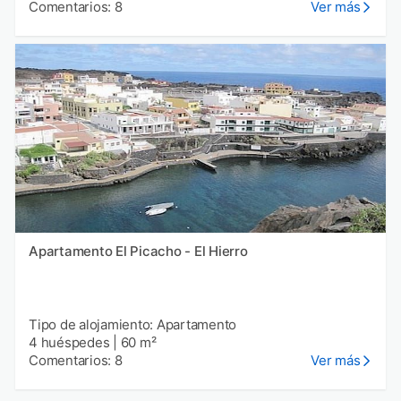
Comentarios: 8
Ver más
Apartamento El Picacho - El Hierro
Tipo de alojamiento: Apartamento
4 huéspedes
|
60 m²
Comentarios: 8
Ver más