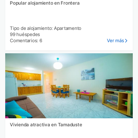
Popular alojamiento en Frontera
Tipo de alojamiento: Apartamento
99 huéspedes
Comentarios: 6
Ver más
Vivienda atractiva en Tamaduste