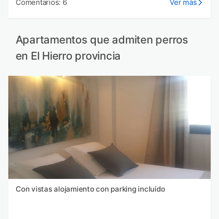
Comentarios: 6
Ver más
Apartamentos que admiten perros
en El Hierro provincia
Con vistas alojamiento con parking incluído