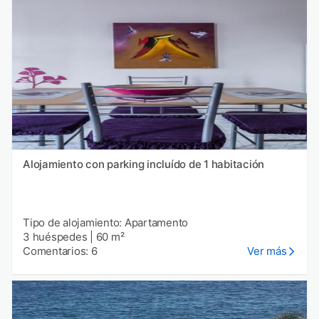
Alojamiento con parking incluído de 1 habitación
Tipo de alojamiento: Apartamento
3 huéspedes
|
60 m²
Comentarios: 6
Ver más