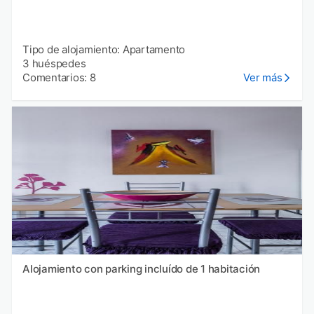
Tipo de alojamiento: Apartamento
3 huéspedes
Comentarios: 8
Ver más
Alojamiento con parking incluído de 1 habitación