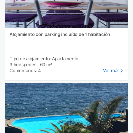
Alojamiento con parking incluído de 1 habitación
Tipo de alojamiento: Apartamento
3 huéspedes
|
60 m²
Comentarios: 4
Ver más