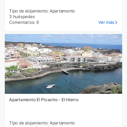
Tipo de alojamiento: Apartamento
3 huéspedes
Comentarios: 9
Ver más
Apartamento El Picacho - El Hierro
Tipo de alojamiento: Apartamento