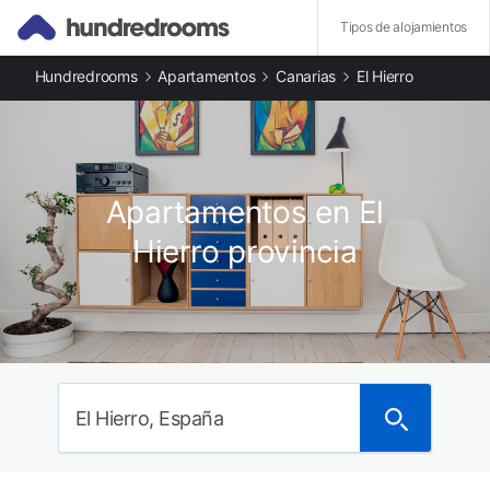
Tipos de alojamientos
Hundredrooms
Apartamentos
Canarias
El Hierro
Otros tipos de alojamiento
Apartamentos en El Hierro provincia
Casas rurales en El Hierro provincia
Ciudades destacadas
Apartamentos en Frontera
Apartamentos en El
Apartamentos en Frontera
Apartamentos en La Restinga
Hierro provincia
Apartamentos en Villa de Valverde
Apartamentos en Puerto de Santiago
Apartamentos en Acantilados de los Gigantes
Apartamentos en Las Galletas
Apartamentos en Arico
Provincias destacadas
Apartamentos en La Gomera provincia
El Hierro, España
Apartamentos en La Palma provincia
Apartamentos en Tenerife provincia
Apartamentos en Gran Canaria provincia