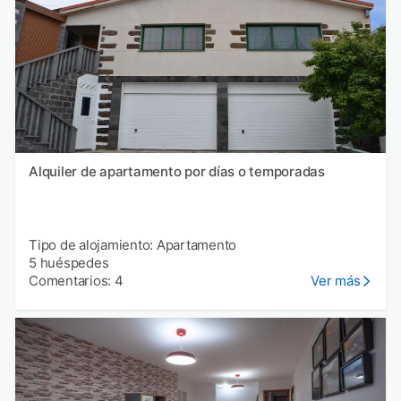
Alquiler de apartamento por días o temporadas
Tipo de alojamiento: Apartamento
5 huéspedes
Comentarios: 4
Ver más