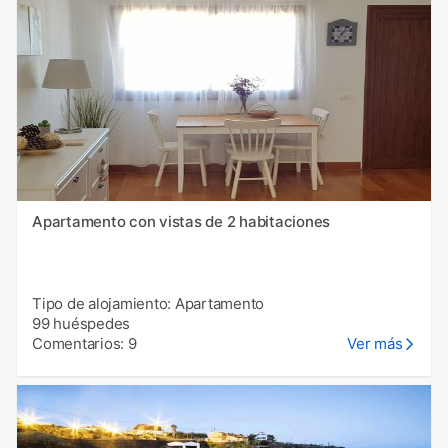
Apartamento con vistas de 2 habitaciones
Tipo de alojamiento: Apartamento
99 huéspedes
Comentarios: 9
Ver más