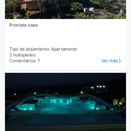
Provista casa
Tipo de alojamiento: Apartamento
2 huéspedes
Comentarios: 7
Ver más