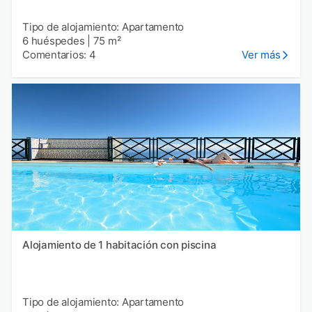
Tipo de alojamiento: Apartamento
6 huéspedes
|
75 m²
Comentarios: 4
Ver más
Alojamiento de 1 habitación con piscina
Tipo de alojamiento: Apartamento