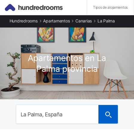
Tipos de alojamientos
Hundredrooms
Apartamentos
Canarias
La Palma
Otros tipos de alojamiento
Apartamentos en La Palma provincia
Casas rurales en La Palma provincia
Ciudades destacadas
Apartamentos en Tijarafe
Apartamentos en La
Apartamentos en Los Llanos
Apartamentos en El Paso
Palma provincia
Apartamentos en Tazacorte
Apartamentos en Puntagorda
Apartamentos en Breña Alta
Apartamentos en Puerto de Naos
Apartamentos en Santa Cruz de la Palma
Provincias destacadas
Apartamentos en La Gomera provincia
La Palma, España
Apartamentos en El Hierro provincia
Apartamentos en Tenerife provincia
Apartamentos en Gran Canaria provincia