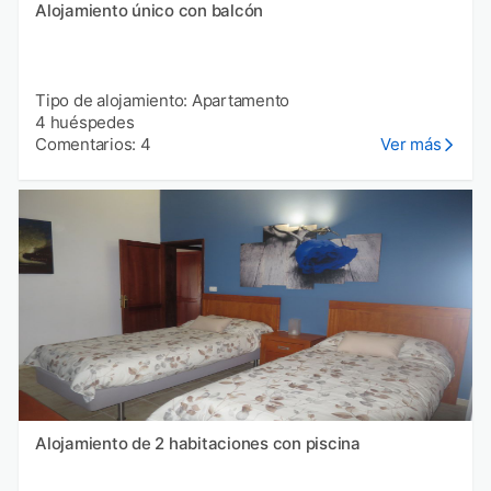
Alojamiento único con balcón
Tipo de alojamiento: Apartamento
4 huéspedes
Comentarios: 4
Ver más
Alojamiento de 2 habitaciones con piscina