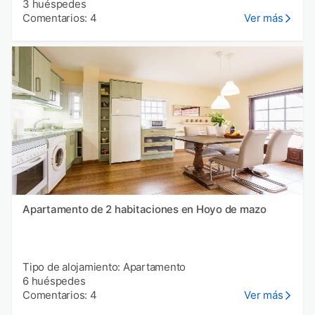
3 huéspedes
Comentarios: 4
Ver más
Apartamento de 2 habitaciones en Hoyo de mazo
Tipo de alojamiento: Apartamento
6 huéspedes
Comentarios: 4
Ver más