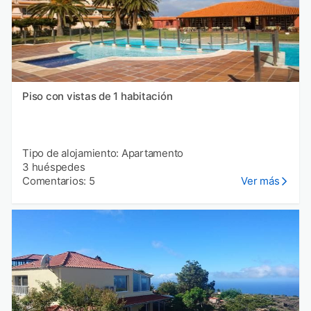
Piso con vistas de 1 habitación
Tipo de alojamiento: Apartamento
3 huéspedes
Comentarios: 5
Ver más