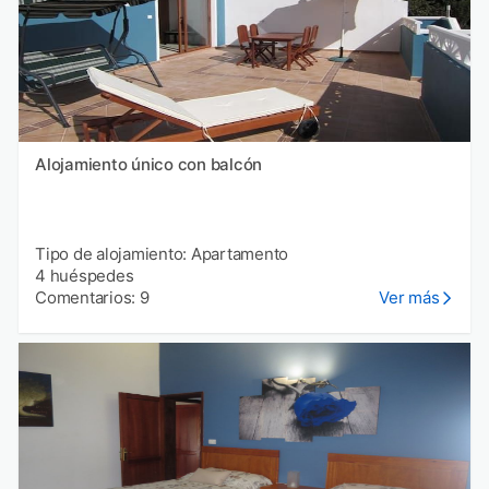
Alojamiento único con balcón
Tipo de alojamiento: Apartamento
4 huéspedes
Comentarios: 9
Ver más