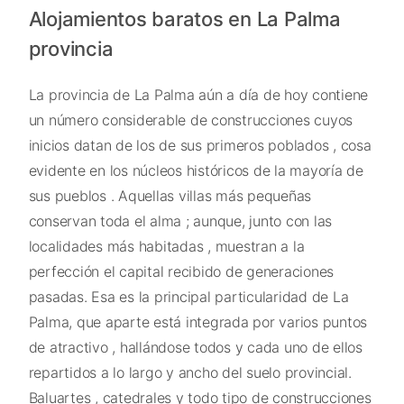
Alojamientos baratos en La Palma
provincia
La provincia de La Palma aún a día de hoy contiene
un número considerable de construcciones cuyos
inicios datan de los de sus primeros poblados , cosa
evidente en los núcleos históricos de la mayoría de
sus pueblos . Aquellas villas más pequeñas
conservan toda el alma ; aunque, junto con las
localidades más habitadas , muestran a la
perfección el capital recibido de generaciones
pasadas. Esa es la principal particularidad de La
Palma, que aparte está integrada por varios puntos
de atractivo , hallándose todos y cada uno de ellos
repartidos a lo largo y ancho del suelo provincial.
Baluartes , catedrales y todo tipo de construcciones