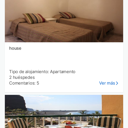
house
Tipo de alojamiento: Apartamento
2 huéspedes
Comentarios: 5
Ver más