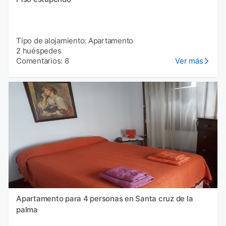
Tipo de alojamiento: Apartamento
2 huéspedes
Comentarios: 8
Ver más
Apartamento para 4 personas en Santa cruz de la
palma