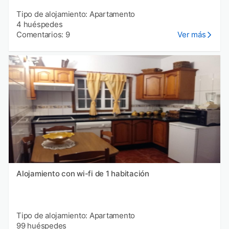
Tipo de alojamiento: Apartamento
4 huéspedes
Comentarios: 9
Ver más
Alojamiento con wi-fi de 1 habitación
Tipo de alojamiento: Apartamento
99 huéspedes