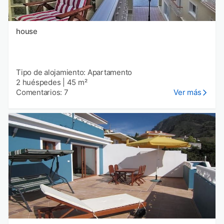
house
Tipo de alojamiento: Apartamento
2 huéspedes
|
45 m²
Comentarios: 7
Ver más