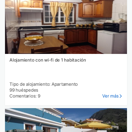
Alojamiento con wi-fi de 1 habitación
Tipo de alojamiento: Apartamento
99 huéspedes
Comentarios: 9
Ver más