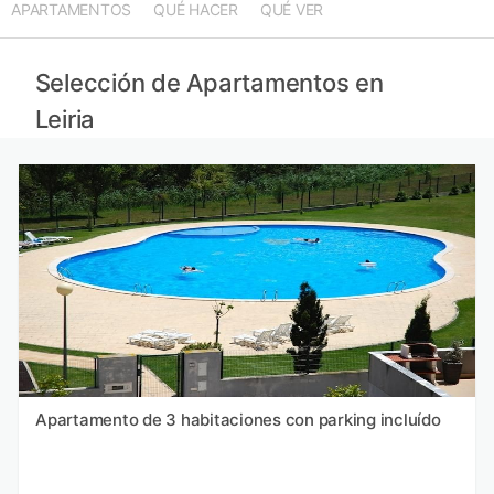
APARTAMENTOS
QUÉ HACER
QUÉ VER
Apartamentos en Setúbal
Apartamentos en Viana do Castelo
Apartamentos en Extremadura
Selección de Apartamentos en
Apartamentos en Galicia
Leiria
Apartamento de 3 habitaciones con parking incluído