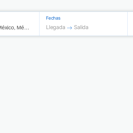
Fechas
Press the down arrow key to interac
Press the down arrow key
Llegada
Salida