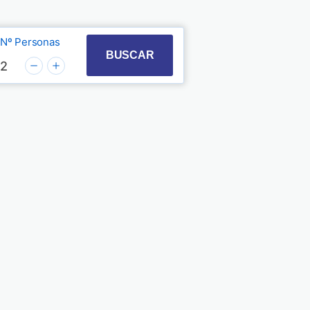
Nº Personas
t with the calendar and select a date. Press the quest
 to interact with the calendar and select a date. Pre
BUSCAR
2