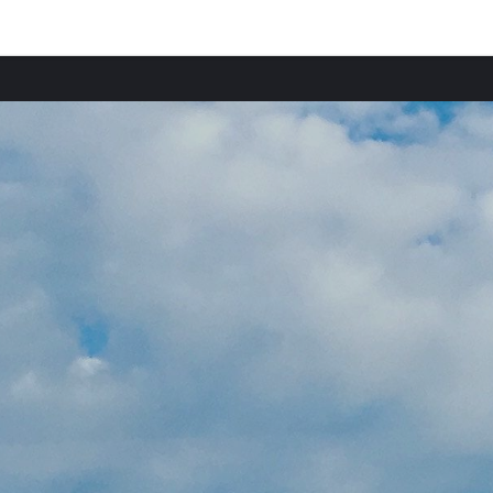
Comunidades destacadas
Apartamentos en Texas
Apartamentos en Nueva Orleans
Apartamentos en La Habana
Apartamentos en Nuevo México
Apartamentos en Matanzas
Apartamentos en San Andrés y Providencia
Apartamentos en Florida
Apartamentos en Georgia