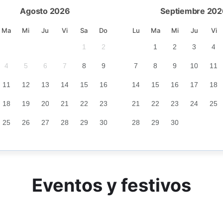
Agosto 2026
Septiembre 202
Ma
Mi
Ju
Vi
Sa
Do
Lu
Ma
Mi
Ju
Vi
1
2
3
4
1
5
2
1
2
3
4
7
4
8
5
9
6
10
7
11
8
12
9
7
8
9
10
11
14
11
15
12
16
13
17
14
18
15
19
16
14
15
16
17
18
21
18
22
19
23
20
24
21
25
22
26
23
21
22
23
24
25
28
25
29
26
30
27
31
28
29
30
28
29
30
Eventos y festivos