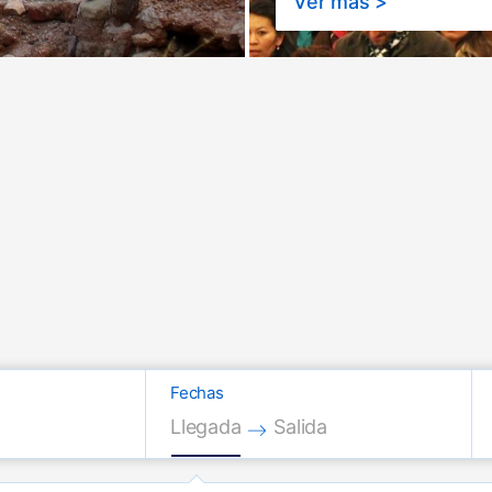
Ver más >
Fechas
Press the down arrow key to interac
Press the down arrow key
Llegada
Salida