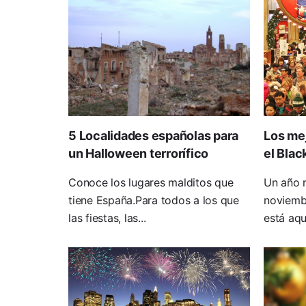
5 Localidades españolas para
Los mej
un Halloween terrorífico
el Blac
Conoce los lugares malditos que
Un año m
tiene España.Para todos a los que
noviembr
las fiestas, las...
está aquí