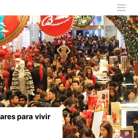
Dónde anunciarte para alquilar tu piso o vivienda a turistas
Los mejores hoteles en Asturias con spa para este 2018
Los 29 mejores balnearios con hotel de España para este año
sta Brava
Los 50 mejores hoteles de España para ir con niños
cos para Parejas
ares para vivir