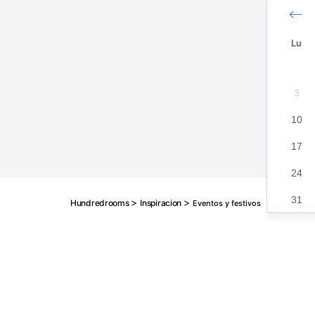
Lu
6
3
13
10
20
17
27
24
31
>
>
Hundredrooms
Inspiracion
Eventos y festivos