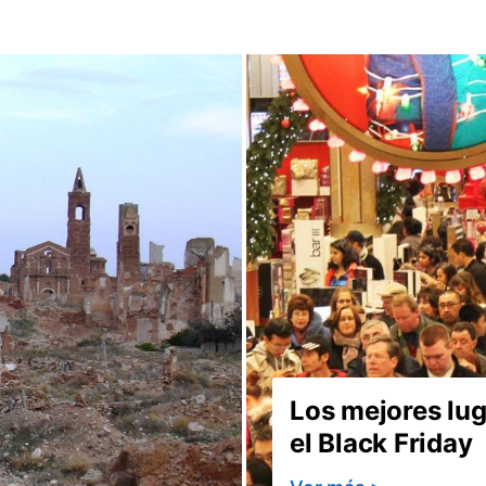
Categorías
Últimos posts
propietarios
Lugares para visitar
Eventos y festivos
Donde comer
15 Hoteles con encanto en la Co
Decoracion
Casas de famosos
Los 15 Mejores Hoteles Románti
Alojamientos recomendados
Casas con encanto
Consejos para viajar
Ideas de viajes
Curiosidades del mundo
Noticias
Los mejores lug
el Black Friday