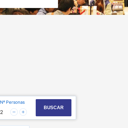
Nº Personas
t with the calendar and select a date. Press the quest
 to interact with the calendar and select a date. Pre
BUSCAR
2