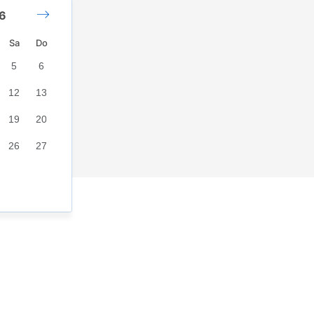
6
Octubre 2026
Sa
Do
5
6
1
2
3
4
12
13
5
6
7
8
9
10
11
19
20
12
13
14
15
16
17
18
26
27
19
20
21
22
23
24
25
26
27
28
29
30
31