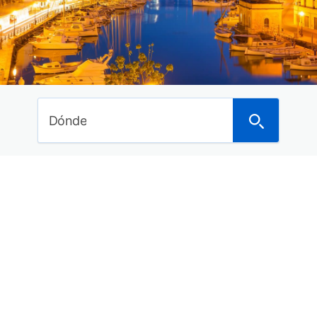
Ideas de viajes
Curiosidades del mundo
Noticias
Últimos posts
Dónde
Dónde anunciarte para alquilar tu piso o vivienda
a turistas
Los mejores hoteles en Asturias con spa para
este 2018
Los 29 mejores balnearios con hotel de España
para este año
15 Hoteles con encanto en la Costa Brava