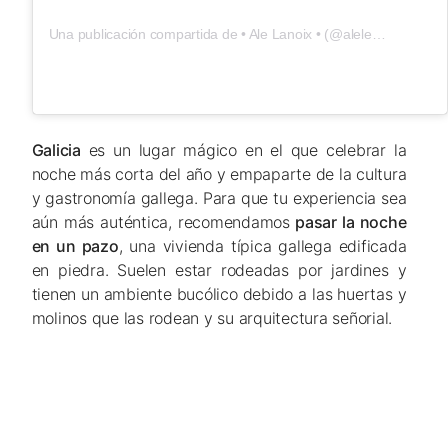
Una publicación compartida de • Ale Lanoix • (@alelehop)
el
23 O
Galicia
es un lugar mágico en el que celebrar la
noche más corta del año y empaparte de la cultura
y gastronomía gallega. Para que tu experiencia sea
aún más auténtica, recomendamos
pasar la noche
en un pazo
, una vivienda típica gallega edificada
en piedra. Suelen estar rodeadas por jardines y
tienen un ambiente bucólico debido a las huertas y
molinos que las rodean y su arquitectura señorial.