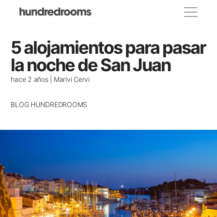
Categorías
5 alojamientos para pasar
propietarios
la noche de San Juan
Lugares para visitar
hace 2 años | Marivi Cervi
Eventos y festivos
BLOG HUNDREDROOMS
Donde comer
Decoracion
Casas de famosos
Alojamientos recomendados
Casas con encanto
Consejos para viajar