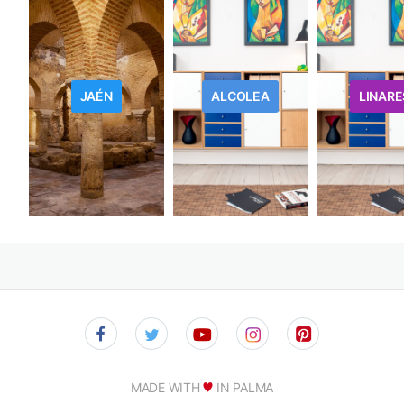
JAÉN
ALCOLEA
LINARE
MADE WITH
IN PALMA