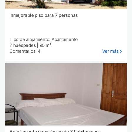
Inmejorable piso para 7 personas
Tipo de alojamiento: Apartamento
7 huéspedes
|
90 m²
Comentarios: 4
Ver más
Apartamento panorámico de 3 habitaciones