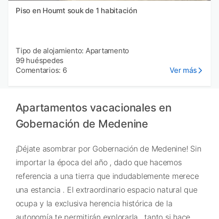
Piso en Houmt souk de 1 habitación
Tipo de alojamiento: Apartamento
99 huéspedes
Comentarios: 6
Ver más
Apartamentos vacacionales en
Gobernación de Medenine
¡Déjate asombrar por Gobernación de Medenine! Sin
importar la época del año , dado que hacemos
referencia a una tierra que indudablemente merece
una estancia . El extraordinario espacio natural que
ocupa y la exclusiva herencia histórica de la
autonomía te permitirán explorarla , tanto si hace