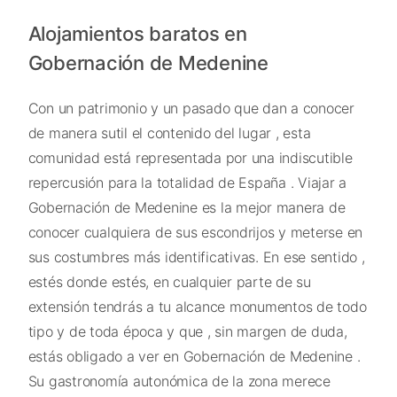
Alojamientos baratos en
Gobernación de Medenine
Con un patrimonio y un pasado que dan a conocer
de manera sutil el contenido del lugar , esta
comunidad está representada por una indiscutible
repercusión para la totalidad de España . Viajar a
Gobernación de Medenine es la mejor manera de
conocer cualquiera de sus escondrijos y meterse en
sus costumbres más identificativas. En ese sentido ,
estés donde estés, en cualquier parte de su
extensión tendrás a tu alcance monumentos de todo
tipo y de toda época y que , sin margen de duda,
estás obligado a ver en Gobernación de Medenine .
Su gastronomía autonómica de la zona merece