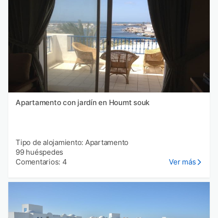
Apartamento con jardín en Houmt souk
Tipo de alojamiento: Apartamento
99 huéspedes
Comentarios: 4
Ver más