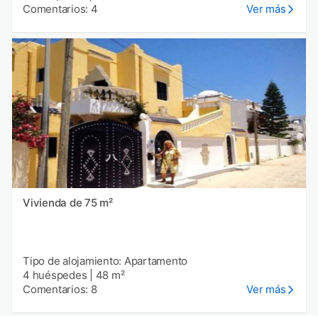
Comentarios: 4
Ver más
Vivienda de 75 m²
Tipo de alojamiento: Apartamento
4 huéspedes
|
48 m²
Comentarios: 8
Ver más