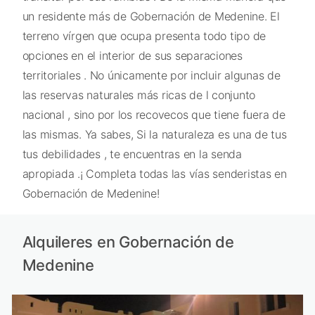
un residente más de Gobernación de Medenine. El
terreno vírgen que ocupa presenta todo tipo de
opciones en el interior de sus separaciones
territoriales . No únicamente por incluir algunas de
las reservas naturales más ricas de l conjunto
nacional , sino por los recovecos que tiene fuera de
las mismas. Ya sabes, Si la naturaleza es una de tus
tus debilidades , te encuentras en la senda
apropiada .¡ Completa todas las vías senderistas en
Gobernación de Medenine!
Alquileres en Gobernación de
Medenine