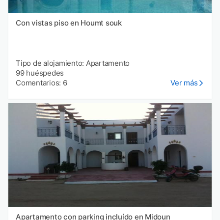
Con vistas piso en Houmt souk
Tipo de alojamiento: Apartamento
99 huéspedes
Comentarios: 6
Ver más
Apartamento con parking incluído en Midoun