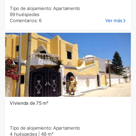
Tipo de alojamiento: Apartamento
99 huéspedes
Comentarios: 6
Ver más
Vivienda de 75 m²
Tipo de alojamiento: Apartamento
4 huéspedes
|
48 m²