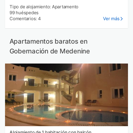
Tipo de alojamiento: Apartamento
99 huéspedes
Comentarios: 4
Ver más
Apartamentos baratos en
Gobernación de Medenine
Alojamiento de 1 habitación con balcón