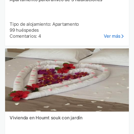
Tipo de alojamiento: Apartamento
99 huéspedes
Comentarios: 4
Ver más
Vivienda en Houmt souk con jardín