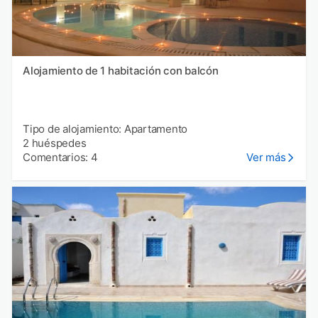
Alojamiento de 1 habitación con balcón
Tipo de alojamiento: Apartamento
2 huéspedes
Comentarios: 4
Ver más