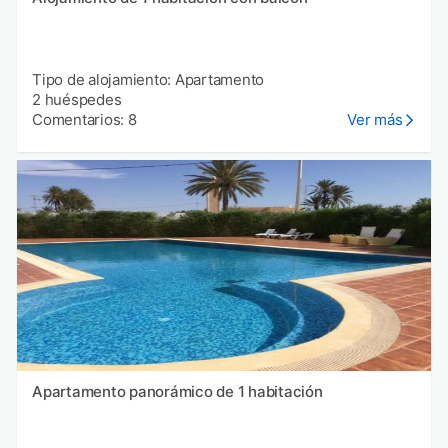
Tipo de alojamiento: Apartamento
2 huéspedes
Comentarios: 8
Ver más
Apartamento panorámico de 1 habitación