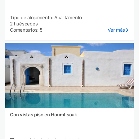
Tipo de alojamiento: Apartamento
2 huéspedes
Comentarios: 5
Ver más
Con vistas piso en Houmt souk