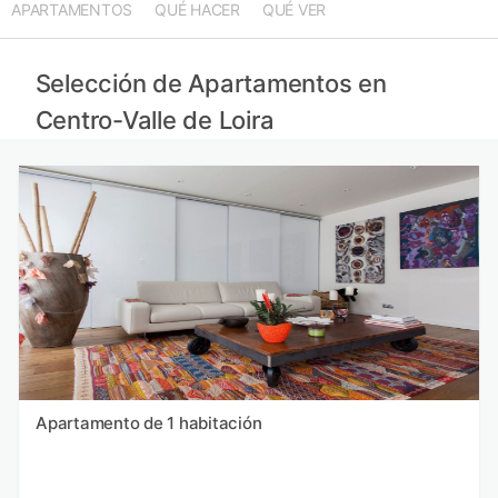
APARTAMENTOS
QUÉ HACER
QUÉ VER
Apartamentos en Jersey
Apartamentos en Bretaña
Apartamentos en Zúrich
Selección de Apartamentos en
Apartamentos en País Vasco
Centro-Valle de Loira
Apartamento de 1 habitación