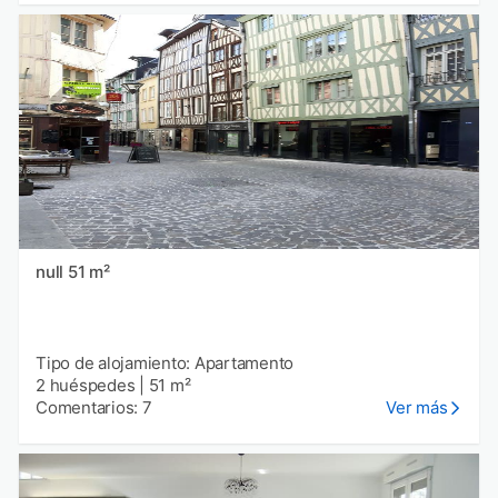
null 51 m²
Tipo de alojamiento: Apartamento
2 huéspedes
|
51 m²
Comentarios: 7
Ver más