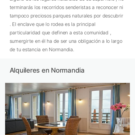
terminarás los recorridos senderistas a reconocer ni
tampoco preciosos parques naturales por descubrir
. El enclave que lo rodea es la principal
particularidad que definen a esta comunidad ,
sumergirte en él ha de ser una obligación a lo largo
de tu estancia en Normandia.
Alquileres en Normandia