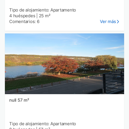
Tipo de alojamiento: Apartamento
4 huéspedes
|
25 m²
Comentarios: 6
Ver más
null 57 m²
Tipo de alojamiento: Apartamento