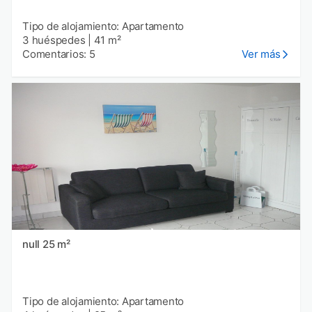
Tipo de alojamiento: Apartamento
3 huéspedes
|
41 m²
Comentarios: 5
Ver más
null 25 m²
Tipo de alojamiento: Apartamento