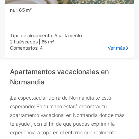
null 65 m²
Tipo de alojamiento: Apartamento
2 huéspedes
|
65 m²
Comentarios: 4
Ver más
Apartamentos vacacionales en
Normandia
¡La espectacular tierra de Normandia te está
esperando! En tu mano estará encontrar tu
apartamento vacacional en Normandia donde más
te ayude , con el fin de que puedas exprimir la
experiencia a tope en el entorno que realmente