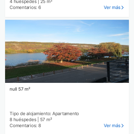
4 huéspedes
|
25 m²
Comentarios: 6
Ver más
null 57 m²
Tipo de alojamiento: Apartamento
8 huéspedes
|
57 m²
Comentarios: 8
Ver más