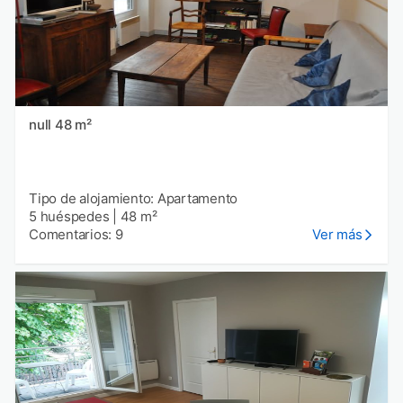
null 48 m²
Tipo de alojamiento: Apartamento
5 huéspedes
|
48 m²
Comentarios: 9
Ver más