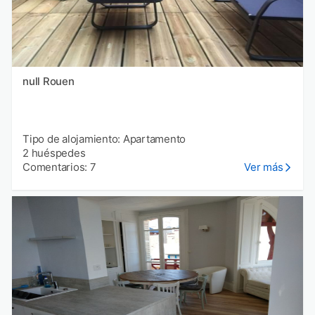
null Rouen
Tipo de alojamiento: Apartamento
2 huéspedes
Comentarios: 7
Ver más