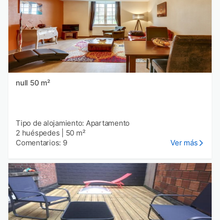
null 50 m²
Tipo de alojamiento: Apartamento
2 huéspedes
|
50 m²
Comentarios: 9
Ver más