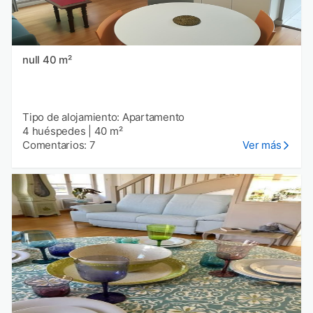
null 40 m²
Tipo de alojamiento: Apartamento
4 huéspedes
|
40 m²
Comentarios: 7
Ver más