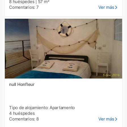
8 huéspedes
|
57 m²
Comentarios: 7
Ver más
null Honfleur
Tipo de alojamiento: Apartamento
4 huéspedes
Comentarios: 8
Ver más