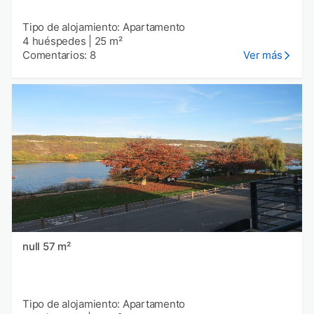
Tipo de alojamiento: Apartamento
4 huéspedes
|
25 m²
Comentarios: 8
Ver más
null 57 m²
Tipo de alojamiento: Apartamento