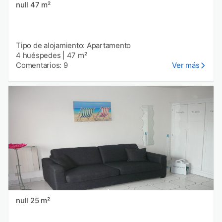
null 47 m²
Tipo de alojamiento: Apartamento
4 huéspedes
|
47 m²
Comentarios: 9
Ver más
null 25 m²