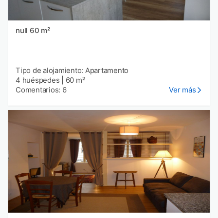
null 60 m²
Tipo de alojamiento: Apartamento
4 huéspedes
|
60 m²
Comentarios: 6
Ver más