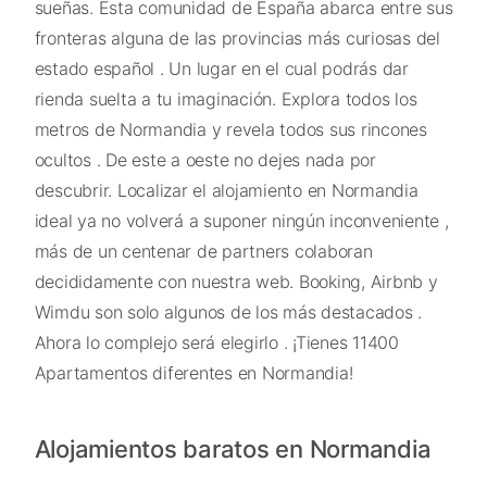
sueñas. Esta comunidad de España abarca entre sus
fronteras alguna de las provincias más curiosas del
estado español . Un lugar en el cual podrás dar
rienda suelta a tu imaginación. Explora todos los
metros de Normandia y revela todos sus rincones
ocultos . De este a oeste no dejes nada por
descubrir. Localizar el alojamiento en Normandia
ideal ya no volverá a suponer ningún inconveniente ,
más de un centenar de partners colaboran
decididamente con nuestra web. Booking, Airbnb y
Wimdu son solo algunos de los más destacados .
Ahora lo complejo será elegirlo . ¡Tienes 11400
Apartamentos diferentes en Normandia!
Alojamientos baratos en Normandia