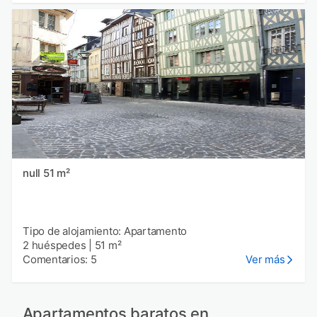
null 51 m²
Tipo de alojamiento: Apartamento
2 huéspedes
|
51 m²
Comentarios: 5
Ver más
Apartamentos baratos en