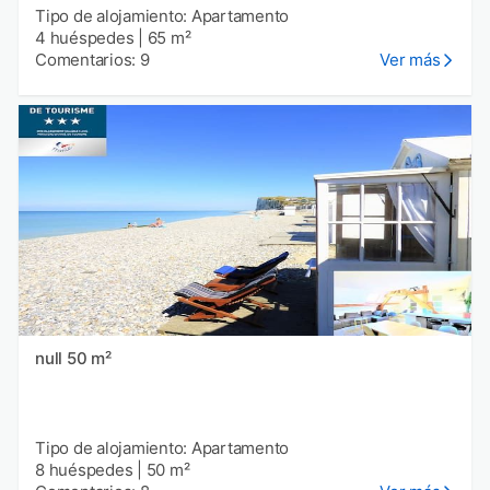
Tipo de alojamiento: Apartamento
4 huéspedes
|
65 m²
Comentarios: 9
Ver más
null 50 m²
Tipo de alojamiento: Apartamento
8 huéspedes
|
50 m²