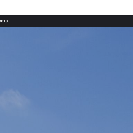
Ciudades destacadas
Provi
mora
Apartamentos en Zamora
Apart
Apartamentos en Pereruela
Aparta
Apartamentos en Toro
Apart
Apartamentos en Villalpando
Apart
Apartamentos en Benavente
Aparta
Apartamentos en Fermoselle
Apart
Apartamentos en Puebla de Sanabria
Apart
Apartamentos en Trefacio
Aparta