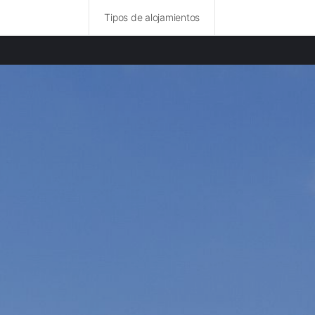
Tipos de alojamientos
ncias destacadas
amentos en Salamanca provincia
mentos en Valladolid provincia
amentos en León provincia
amentos en Palencia provincia
mentos en Ávila provincia
amentos en Segovia provincia
amentos en Ourense provincia
mentos en Asturias provincia