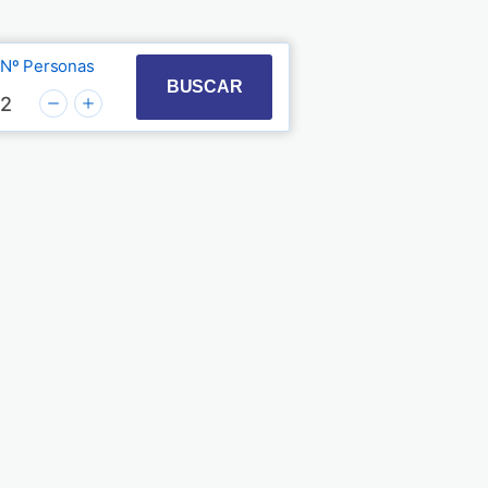
Nº Personas
t with the calendar and select a date. Press the quest
 to interact with the calendar and select a date. Pre
BUSCAR
2