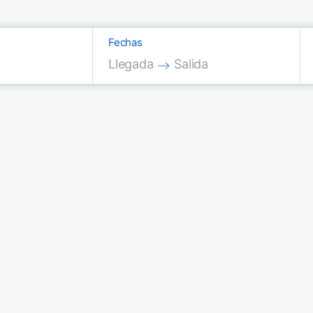
Fechas
Press the down arrow key to interac
Press the down arrow key
Llegada
Salida