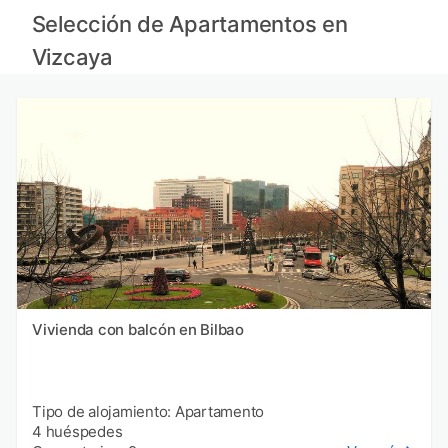
Apartamentos en Cantabria provincia
Selección de Apartamentos en
Apartamentos en Burgos provincia
Apartamentos en Pirineos Atlánticos provincia
Vizcaya
Apartamentos en Soria provincia
Vivienda con balcón en Bilbao
Tipo de alojamiento: Apartamento
4 huéspedes