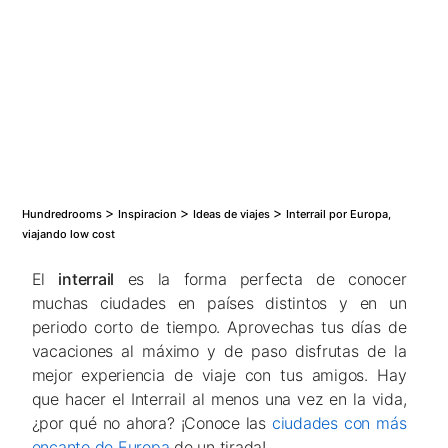
Los 50 mejores hoteles de España para ir con
niños
Los 15 Mejores Hoteles Románticos para Parejas
>
>
>
Hundredrooms
Inspiracion
Ideas de viajes
Interrail por Europa,
viajando low cost
El
interrail
es la forma perfecta de conocer
muchas ciudades en países distintos y en un
periodo corto de tiempo. Aprovechas tus días de
vacaciones al máximo y de paso disfrutas de la
mejor experiencia de viaje con tus amigos. Hay
que hacer el Interrail al menos una vez en la vida,
¿por qué no ahora? ¡Conoce las
ciudades con más
encanto de Europa
de un tirada!