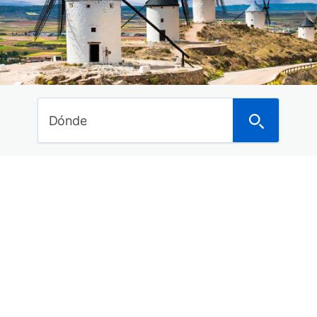
Ideas de viajes
Curiosidades del mundo
Noticias
Últimos posts
Dónde
Dónde anunciarte para alquilar tu piso o vivienda
a turistas
Los mejores hoteles en Asturias con spa para
este 2018
Los 29 mejores balnearios con hotel de España
para este año
15 Hoteles con encanto en la Costa Brava