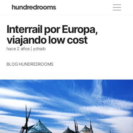
Categorías
Interrail por Europa,
propietarios
viajando low cost
Lugares para visitar
hace 2 años | ychaib
Eventos y festivos
BLOG HUNDREDROOMS
Donde comer
Decoracion
Casas de famosos
Alojamientos recomendados
Casas con encanto
Consejos para viajar