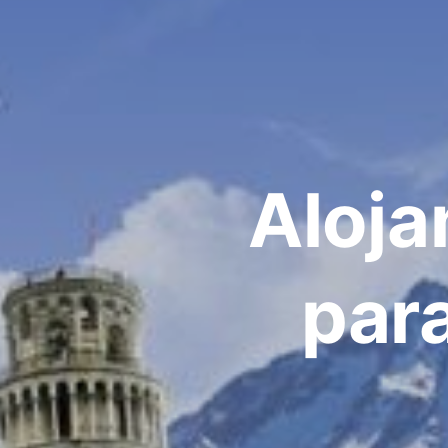
Aloja
para