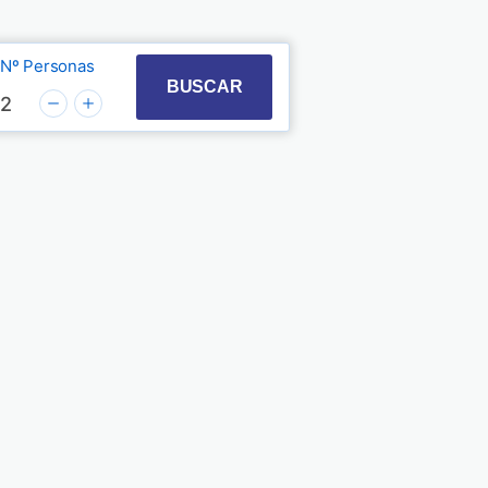
Nº Personas
t with the calendar and select a date. Press the quest
 to interact with the calendar and select a date. Pre
BUSCAR
2