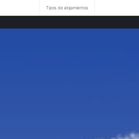
Tipos de alojamientos
des europeas
mentos en Distrito de Faro
amentos en Milán
amentos en Florencia
amentos en Praga
amentos en Bruselas
amentos en Budapest
amentos en Edimburgo
amentos en Múnich