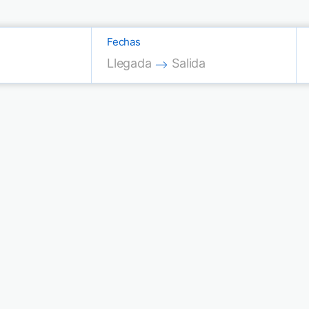
Fechas
Press the down arrow key to interac
Press the down arrow key
Llegada
Salida