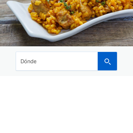
Ideas de viajes
Curiosidades del mundo
Noticias
Últimos posts
Dónde anunciarte para alquilar tu piso o vivienda
Dónde
a turistas
Los mejores hoteles en Asturias con spa para
este 2018
Los 29 mejores balnearios con hotel de España
para este año
15 Hoteles con encanto en la Costa Brava