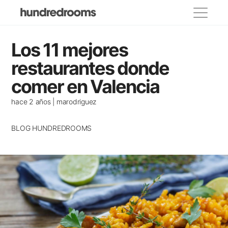
Categorías
Los 11 mejores
propietarios
restaurantes donde
comer en Valencia
Lugares para visitar
Eventos y festivos
hace 2 años | marodriguez
Donde comer
BLOG HUNDREDROOMS
Decoracion
Casas de famosos
Alojamientos recomendados
Casas con encanto
Consejos para viajar