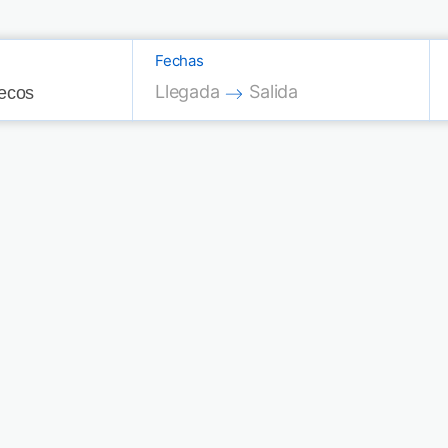
Fechas
Press the down arrow key to interac
Press the down arrow key
Llegada
Salida