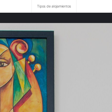
Tipos de alojamientos
idades destacadas
amentos en Garb-Chrarda-Beni Hsen
amentos en Casablanca
amentos en Chauía-Uardiga
amentos en Tánger-Tetuán
amentos en Fez-Bulmán
mentos en Tadla-Azilal
amentos en Ceuta
amentos en Mequinez-Tafilalet