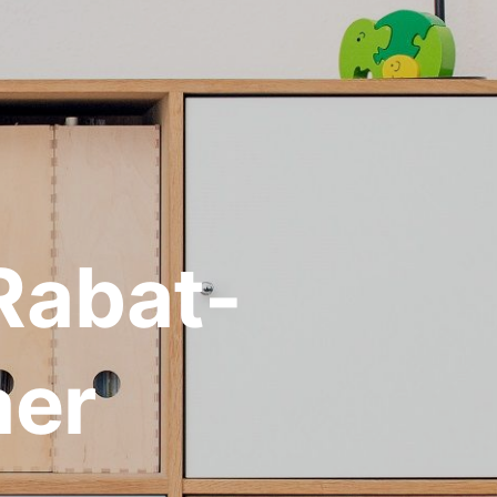
Rabat-
aer