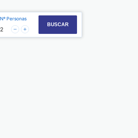
Nº Personas
t with the calendar and select a date. Press the quest
 to interact with the calendar and select a date. Pre
BUSCAR
2