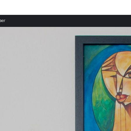
Provincias destacadas
Comun
aer
Apartamentos en Rabat provincia
Apart
Apartamentos en Cádiz provincia
Apart
Apartamentos en Málaga provincia
Apart
Apartamentos en Almería provincia
Apart
Apartamentos en Guadalajara provincia
Apart
Apartamentos en Segovia provincia
Aparta
Apartamentos en Lanzarote provincia
Apart
Apartamentos en Valladolid provincia
Apart