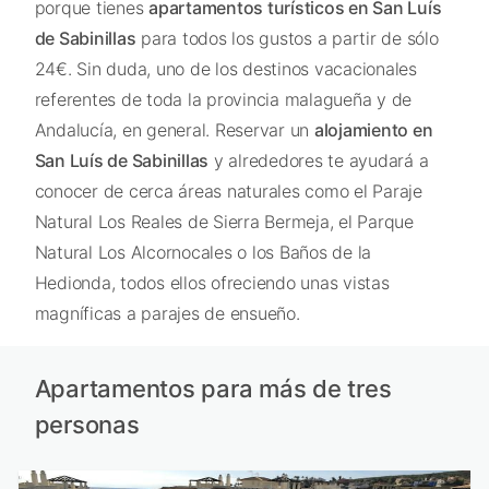
porque tienes
apartamentos turísticos en San Luís
de Sabinillas
para todos los gustos a partir de sólo
24€. Sin duda, uno de los destinos vacacionales
referentes de toda la provincia malagueña y de
Andalucía, en general. Reservar un
alojamiento en
San Luís de Sabinillas
y alrededores te ayudará a
conocer de cerca áreas naturales como el Paraje
Natural Los Reales de Sierra Bermeja, el Parque
Natural Los Alcornocales o los Baños de la
Hedionda, todos ellos ofreciendo unas vistas
magníficas a parajes de ensueño.
Apartamentos para más de tres
personas