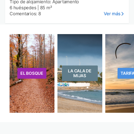
Tipo de alojamiento: Apartamento
6 huéspedes
|
85 m²
Comentarios: 8
Ver más
LA CALA DE
EL BOSQUE
TARIF
MIJAS