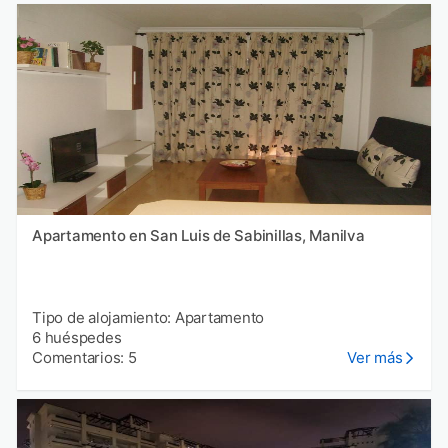
Apartamento en San Luis de Sabinillas, Manilva
Tipo de alojamiento: Apartamento
6 huéspedes
Comentarios: 5
Ver más