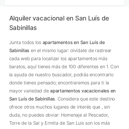
Alquiler vacacional en San Luís de
Sabinillas
Junta todos los
apartamentos en San Luís de
Sabinillas
en el mismo lugar: olvídate de rastrear
cada web para localizar los apartamentos más
baratos, aquí tienes más de 100 diferentes en 1. Con
la ayuda de nuestro buscador, podrás encontrarlo
donde tienes pensado; encontraremos para ti la
mayor variedad de
apartamentos vacacionales en
San Luís de Sabinillas
. Considera que este destino
ofrece otros muchos lugares de interés que , sin
duda, no puedes obviar: Homenaje al Pescador,
Torre de la Sal y Ermita de San Luis son los más