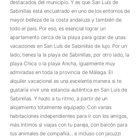
destacados del municipio. Y es que San Luís de
Sabinillas está encuatrado en uno de los entornos de
mayor belleza de la costa andaluza y también de
todo el país. Por eso, es esencial lograr un
apartamento cerca de la playa para gozar de unas
vacaciones en San Luís de Sabinillas de lujo. Por un
lado, tienes la la playa de Sabinillas; por otro lado, la
playa Chica o la playa Ancha, igualmente muy
admiradas en toda la provincia de Málaga. El
alquiler vacacional es una excelente manera si te
gustaría vivir una estancia auténtica en San Luís de
Sabinillas. Y hazlo a tu ritmo, a partir de un
alojamiento totalmente equipado. Con varias
habitaciones independientes para ir con los amigos,
más íntimos si viajas con tu pareja, con balcón para
tus animales de compañía... e incluso con jacuzzi