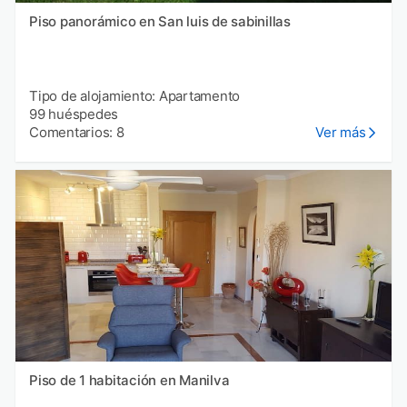
Piso panorámico en San luis de sabinillas
Tipo de alojamiento: Apartamento
99 huéspedes
Comentarios: 8
Ver más
Piso de 1 habitación en Manilva