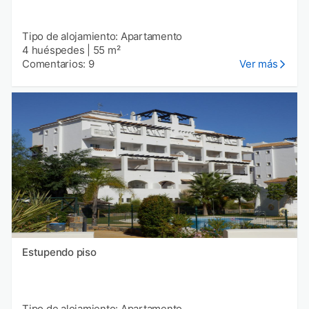
Tipo de alojamiento: Apartamento
4 huéspedes
|
55 m²
Comentarios: 9
Ver más
Estupendo piso
Tipo de alojamiento: Apartamento