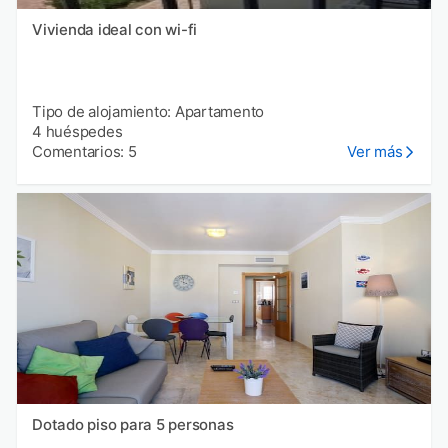
Vivienda ideal con wi-fi
Tipo de alojamiento: Apartamento
4 huéspedes
Comentarios: 5
Ver más
Dotado piso para 5 personas