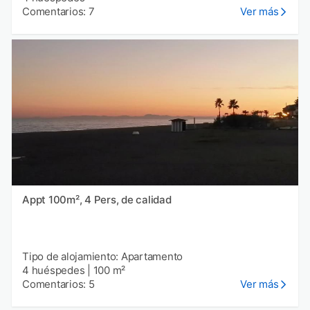
Comentarios: 7
Ver más
Appt 100m², 4 Pers, de calidad
Tipo de alojamiento: Apartamento
4 huéspedes
|
100 m²
Comentarios: 5
Ver más