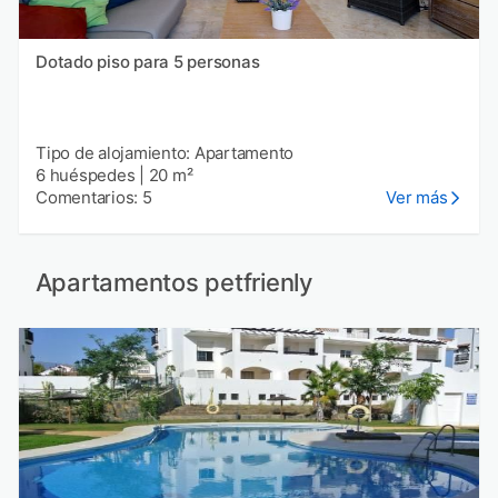
Dotado piso para 5 personas
Tipo de alojamiento: Apartamento
6 huéspedes
|
20 m²
Comentarios: 5
Ver más
Apartamentos petfrienly