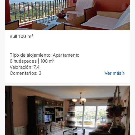
null 100 m²
Tipo de alojamiento: Apartamento
6 huéspedes
|
100 m²
Valoración: 7.4
Comentarios: 3
Ver más