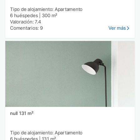
Tipo de alojamiento: Apartamento
6 huéspedes
|
300 m²
Valoración: 7.4
Comentarios: 9
Ver más
null 131 m²
Tipo de alojamiento: Apartamento
6 huéspedes
|
131 m²