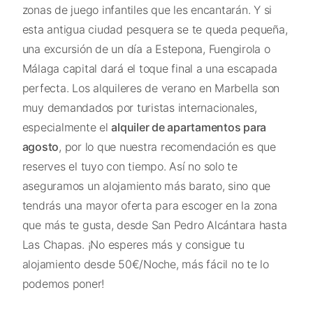
zonas de juego infantiles que les encantarán. Y si
esta antigua ciudad pesquera se te queda pequeña,
una excursión de un día a Estepona, Fuengirola o
Málaga capital dará el toque final a una escapada
perfecta. Los alquileres de verano en Marbella son
muy demandados por turistas internacionales,
especialmente el
alquiler de apartamentos para
agosto
, por lo que nuestra recomendación es que
reserves el tuyo con tiempo. Así no solo te
aseguramos un alojamiento más barato, sino que
tendrás una mayor oferta para escoger en la zona
que más te gusta, desde San Pedro Alcántara hasta
Las Chapas. ¡No esperes más y consigue tu
alojamiento desde 50€/Noche, más fácil no te lo
podemos poner!