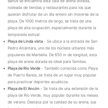
Banús se encuentra esta cala de arena dorada,
rodeada de tiendas y restaurantes para los que
quieran disfrutar de un día entero sin moverse de la
playa. De 1000 metros de largo, se trata de una
playa de alta ocupación, especialmente durante la
temporada estival.
Playa de Linda vista
- Se ubica a la entrada de San
Pedro Alcántara, uno de los núcleos urbanos más
populares de Marbella. De 650 m de longitud, esta
playa de arena dorada es ideal para familias.
Playa de Río Verde
- También conocida como Playa
de Puerto Banús, se trata de un lugar muy popular
para practicar deportes acuáticos.
Playa de El Ancón
- Se trata de una extensión de la
playa de Río Verde, muy popular durante los meses
de verano. Destaca por la calidad de su arena, sus