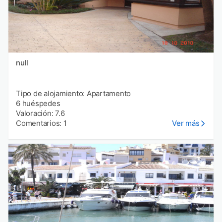
null
Tipo de alojamiento: Apartamento
6 huéspedes
Valoración: 7.6
Comentarios: 1
Ver más