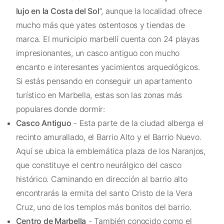
lujo en la Costa del Sol
”, aunque la localidad ofrece
mucho más que yates ostentosos y tiendas de
marca. El municipio marbellí cuenta con 24 playas
impresionantes, un casco antiguo con mucho
encanto e interesantes yacimientos arqueológicos.
Si estás pensando en conseguir un apartamento
turístico en Marbella, estas son las zonas más
populares donde dormir:
Casco Antiguo
- Esta parte de la ciudad alberga el
recinto amurallado, el Barrio Alto y el Barrio Nuevo.
Aquí se ubica la emblemática plaza de los Naranjos,
que constituye el centro neurálgico del casco
histórico. Caminando en dirección al barrio alto
encontrarás la ermita del santo Cristo de la Vera
Cruz, uno de los templos más bonitos del barrio.
Centro de Marbella
- También conocido como el