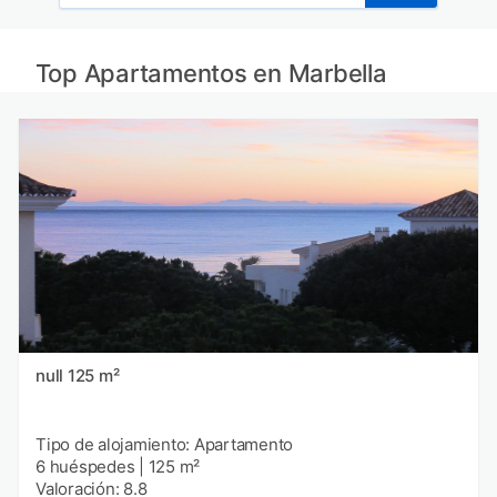
Top Apartamentos en Marbella
null 125 m²
Tipo de alojamiento: Apartamento
6 huéspedes
|
125 m²
Valoración: 8.8