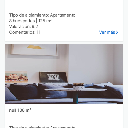
Tipo de alojamiento: Apartamento
8 huéspedes
|
125 m²
Valoración: 9.2
Comentarios: 11
Ver más
null 108 m²
Tipo de alojamiento: Apartamento