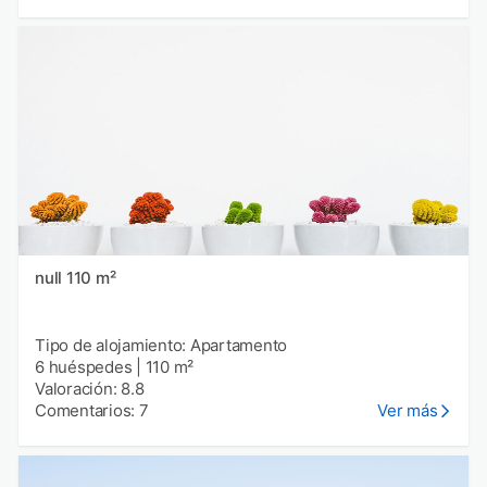
null 110 m²
Tipo de alojamiento: Apartamento
6 huéspedes
|
110 m²
Valoración: 8.8
Comentarios: 7
Ver más