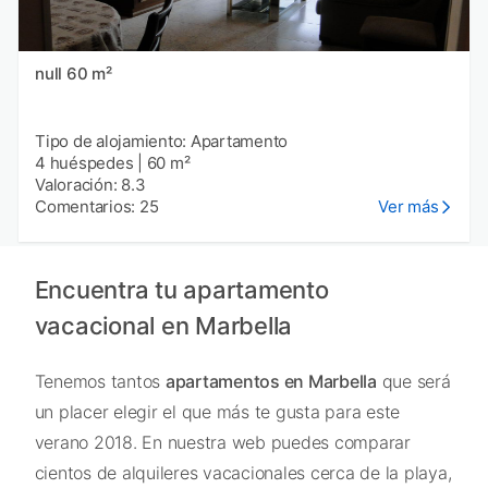
null 60 m²
Tipo de alojamiento: Apartamento
4 huéspedes
|
60 m²
Valoración: 8.3
Comentarios: 25
Ver más
Encuentra tu apartamento
vacacional en Marbella
Tenemos tantos
apartamentos en Marbella
que será
un placer elegir el que más te gusta para este
verano 2018. En nuestra web puedes comparar
cientos de alquileres vacacionales cerca de la playa,