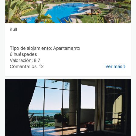
null
Tipo de alojamiento: Apartamento
6 huéspedes
Valoración: 8.7
Comentarios: 12
Ver más