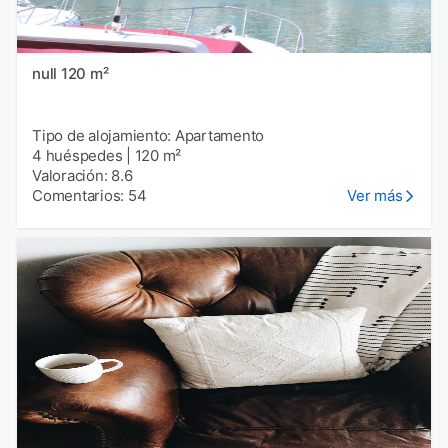
null 120 m²
Tipo de alojamiento: Apartamento
4 huéspedes
|
120 m²
Valoración: 8.6
Comentarios: 54
Ver más