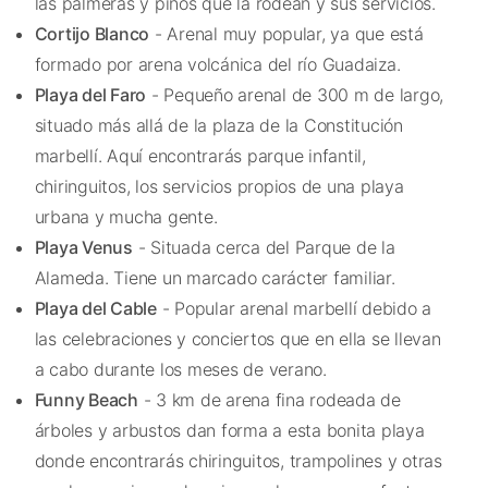
las palmeras y pinos que la rodean y sus servicios.
Cortijo Blanco
- Arenal muy popular, ya que está
formado por arena volcánica del río Guadaiza.
Playa del Faro
- Pequeño arenal de 300 m de largo,
situado más allá de la plaza de la Constitución
marbellí. Aquí encontrarás parque infantil,
chiringuitos, los servicios propios de una playa
urbana y mucha gente.
Playa Venus
- Situada cerca del Parque de la
Alameda. Tiene un marcado carácter familiar.
Playa del Cable
- Popular arenal marbellí debido a
las celebraciones y conciertos que en ella se llevan
a cabo durante los meses de verano.
Funny Beach
- 3 km de arena fina rodeada de
árboles y arbustos dan forma a esta bonita playa
donde encontrarás chiringuitos, trampolines y otras