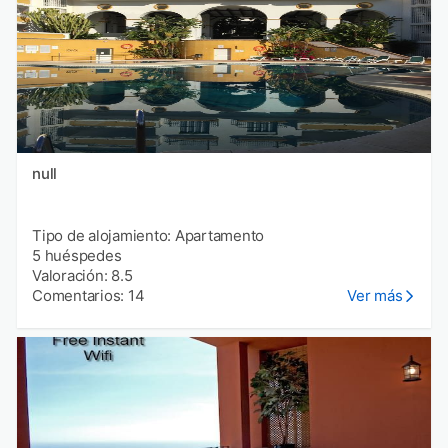
null
Tipo de alojamiento: Apartamento
5 huéspedes
Valoración: 8.5
Comentarios: 14
Ver más