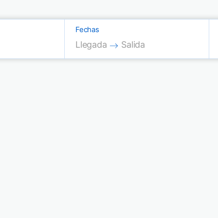
Fechas
Press the down arrow key to interac
Press the down arrow key
Llegada
Salida