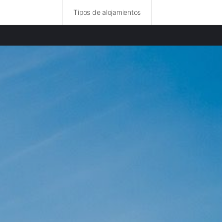
Tipos de alojamientos
idades destacadas
amentos en Molise
amentos en Basilicata
amentos en Abruzos
amentos en Lacio
amentos en Apulia
amentos en Calabria
amentos en Umbría
amentos en Marcas