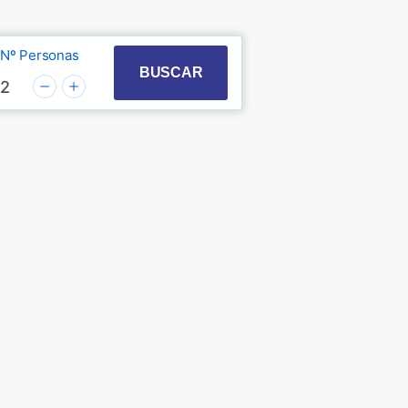
Nº Personas
t with the calendar and select a date. Press the quest
 to interact with the calendar and select a date. Pre
BUSCAR
2