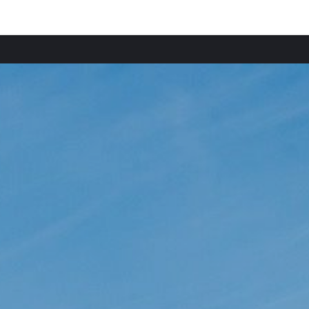
Provincias destacadas
Comun
Apartamentos en Avellino provincia
Apart
Apartamentos en Nápoles provincia
Apart
Apartamentos en Caserta provincia
Apart
Apartamentos en Salerno provincia
Apart
Apartamentos en Cilento provincia
Apart
Apartamentos en Budapest
Apart
Apartamentos en Viena
Apart
Apartamentos en Menorca provincia
Apart