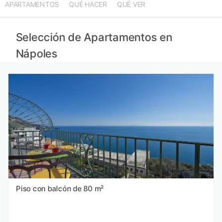
APARTAMENTOS
QUÉ HACER
QUÉ VER
Apartamentos en Cilento provincia
Apartamentos en Latina provincia
Apartamentos en Chieti provincia
Selección de Apartamentos en
Apartamentos en Foggia provincia
Nápoles
Piso con balcón de 80 m²