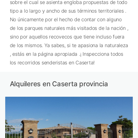
sobre el cual se asienta engloba propuestas de todo
tipo a lo largo y ancho de sus términos territoriales .
No únicamente por el hecho de contar con alguno
de los parques naturales más visitados de la nación ,
sino por aquellos recovecos que tiene incluso fuera
de los mismos. Ya sabes, si te apasiona la naturaleza
, estás en la página apropiada .¡ Inspecciona todos
los recorridos senderistas en Caserta!
Alquileres en Caserta provincia