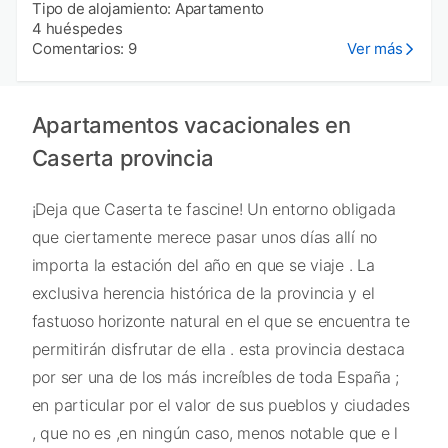
Tipo de alojamiento: Apartamento
4 huéspedes
Comentarios: 9
Ver más
Apartamentos vacacionales en
Caserta provincia
¡Deja que Caserta te fascine! Un entorno obligada
que ciertamente merece pasar unos días allí no
importa la estación del año en que se viaje . La
exclusiva herencia histórica de la provincia y el
fastuoso horizonte natural en el que se encuentra te
permitirán disfrutar de ella . esta provincia destaca
por ser una de los más increíbles de toda España ;
en particular por el valor de sus pueblos y ciudades
, que no es ,en ningún caso, menos notable que e l