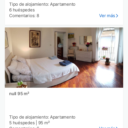
Tipo de alojamiento: Apartamento
6 huéspedes
Comentarios: 8
Ver más
null 95 m²
Tipo de alojamiento: Apartamento
5 huéspedes
|
95 m²