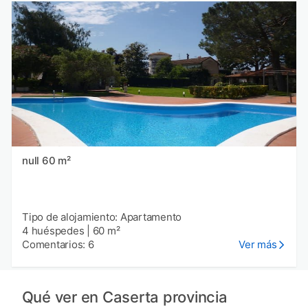
null 60 m²
Tipo de alojamiento: Apartamento
4 huéspedes
|
60 m²
Comentarios: 6
Ver más
Qué ver en Caserta provincia