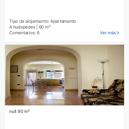
Tipo de alojamiento: Apartamento
4 huéspedes
|
60 m²
Comentarios: 6
Ver más
null 90 m²