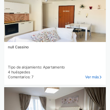
null Cassino
Tipo de alojamiento: Apartamento
4 huéspedes
Comentarios: 7
Ver más