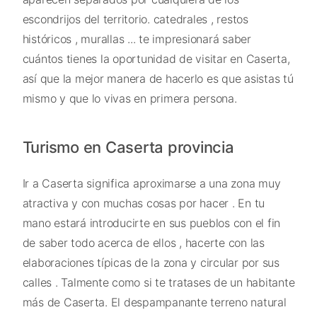
escondrijos del territorio. catedrales , restos
históricos , murallas ... te impresionará saber
cuántos tienes la oportunidad de visitar en Caserta,
así que la mejor manera de hacerlo es que asistas tú
mismo y que lo vivas en primera persona.
Turismo en Caserta provincia
Ir a Caserta significa aproximarse a una zona muy
atractiva y con muchas cosas por hacer . En tu
mano estará introducirte en sus pueblos con el fin
de saber todo acerca de ellos , hacerte con las
elaboraciones típicas de la zona y circular por sus
calles . Talmente como si te tratases de un habitante
más de Caserta. El despampanante terreno natural