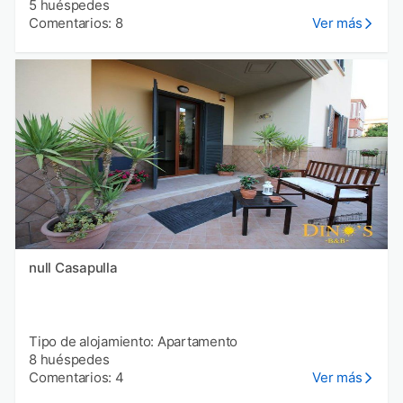
5 huéspedes
Comentarios: 8
Ver más
null Casapulla
Tipo de alojamiento: Apartamento
8 huéspedes
Comentarios: 4
Ver más