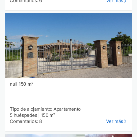
Comentarios: 6
Ver más
null 150 m²
Tipo de alojamiento: Apartamento
5 huéspedes
|
150 m²
Comentarios: 8
Ver más