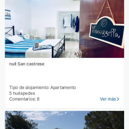
null San castrese
Tipo de alojamiento: Apartamento
5 huéspedes
Comentarios: 8
Ver más