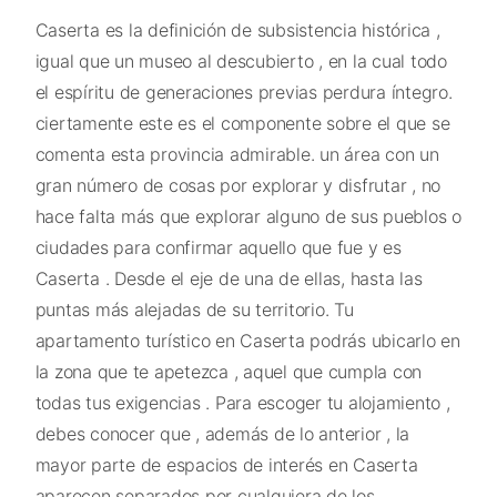
Caserta es la definición de subsistencia histórica ,
igual que un museo al descubierto , en la cual todo
el espíritu de generaciones previas perdura íntegro.
ciertamente este es el componente sobre el que se
comenta esta provincia admirable. un área con un
gran número de cosas por explorar y disfrutar , no
hace falta más que explorar alguno de sus pueblos o
ciudades para confirmar aquello que fue y es
Caserta . Desde el eje de una de ellas, hasta las
puntas más alejadas de su territorio. Tu
apartamento turístico en Caserta podrás ubicarlo en
la zona que te apetezca , aquel que cumpla con
todas tus exigencias . Para escoger tu alojamiento ,
debes conocer que , además de lo anterior , la
mayor parte de espacios de interés en Caserta
aparecen separados por cualquiera de los