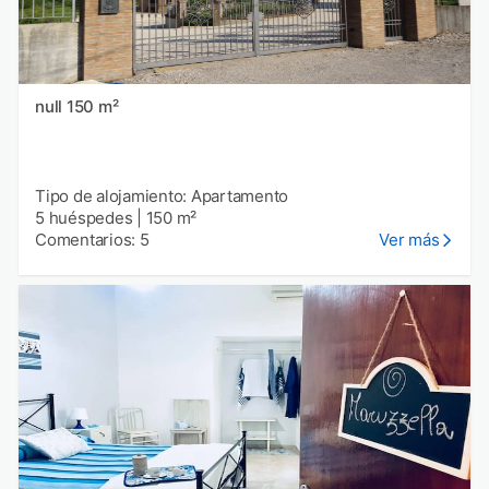
null 150 m²
Tipo de alojamiento: Apartamento
5 huéspedes
|
150 m²
Comentarios: 5
Ver más