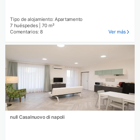
Tipo de alojamiento: Apartamento
7 huéspedes
|
70 m²
Comentarios: 8
Ver más
null Casalnuovo di napoli