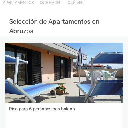
APARTAMENTOS
QUÉ HACER
QUÉ VER
Apartamentos en Marcas
Apartamentos en Basilicata
Apartamentos en Zadar
Selección de Apartamentos en
Apartamentos en Toscana
Abruzos
Piso para 6 personas con balcón