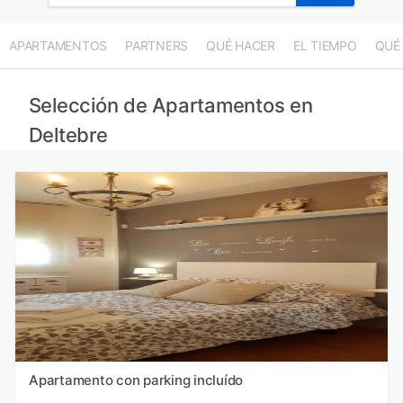
APARTAMENTOS
PARTNERS
QUÉ HACER
EL TIEMPO
QUÉ
Selección de Apartamentos en
Deltebre
Apartamento con parking incluído