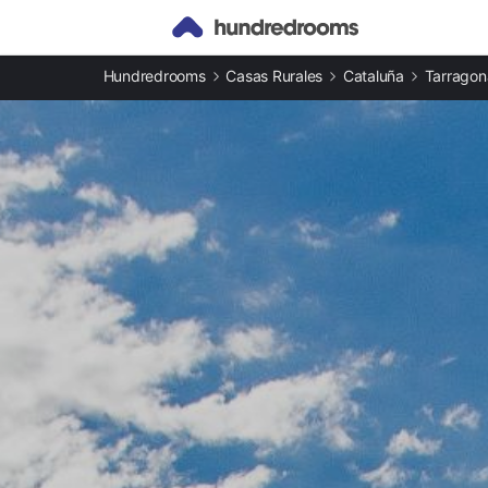
Otros tipos de alojamiento
Hundredrooms
Casas Rurales
Cataluña
Tarragon
Apartamentos en Deltebre
Casas rurales en Deltebre