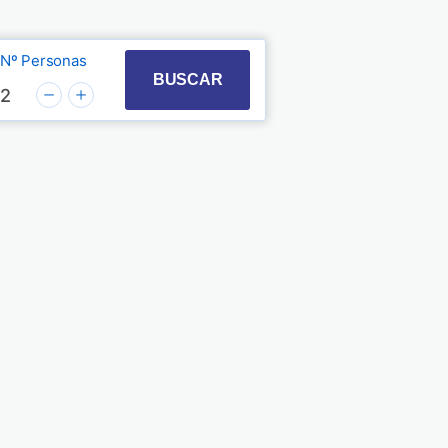
Nº Personas
t with the calendar and select a date. Press the quest
 to interact with the calendar and select a date. Pre
BUSCAR
2