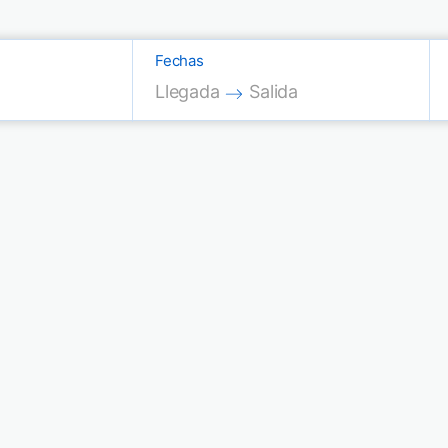
Fechas
Press the down arrow key to interac
Press the down arrow key
Llegada
Salida