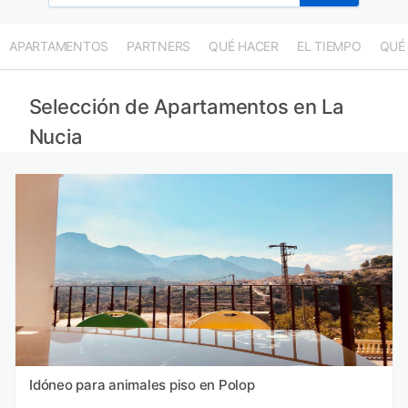
APARTAMENTOS
PARTNERS
QUÉ HACER
EL TIEMPO
QUÉ
Selección de Apartamentos en La
Nucia
Idóneo para animales piso en Polop