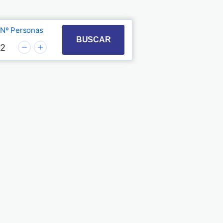
Nº Personas
t with the calendar and select a date. Press the quest
 to interact with the calendar and select a date. Pre
BUSCAR
2