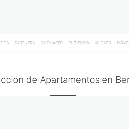
NTOS
PARTNERS
QUÉ HACER
EL TIEMPO
QUÉ VER
DÓND
ección de Apartamentos en Be