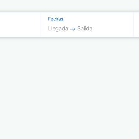
Fechas
Press the down arrow key to interac
Press the down arrow key
Llegada
Salida