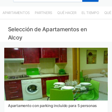
APARTAMENTOS
PARTNERS
QUÉ HACER
EL TIEMPO
QUÉ
Selección de Apartamentos en
Alcoy
Apartamento con parking incluído para 5 personas