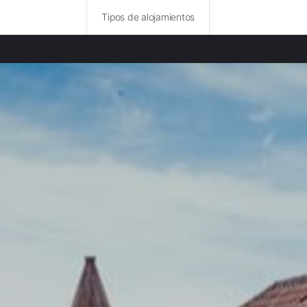
Tipos de alojamientos
idades destacadas
amentos en Setúbal
amentos en Lisboa
amentos en Gibraltar
amentos en Santarém
amentos en Ceuta
amentos en Andalucía
amentos en Leiria
amentos en Extremadura