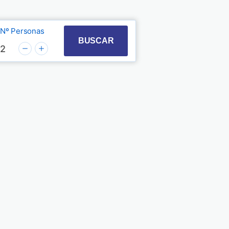
Nº Personas
t with the calendar and select a date. Press the quest
 to interact with the calendar and select a date. Pre
BUSCAR
2