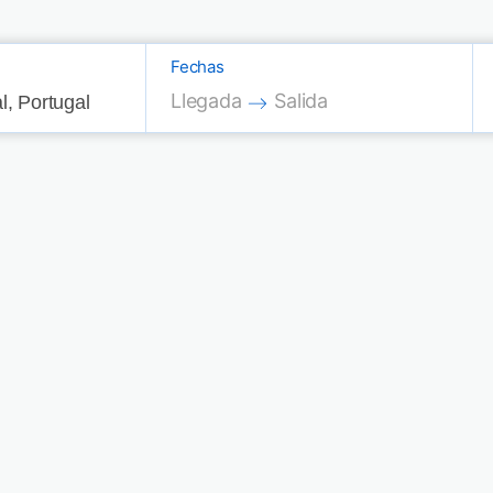
Fechas
Press the down arrow key to interac
Press the down arrow key
Llegada
Salida