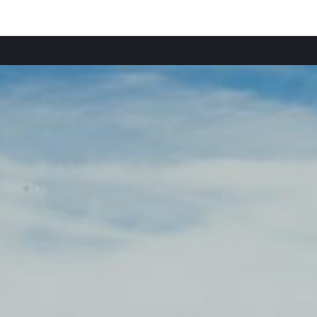
Provincias destacadas
Comun
Apartamentos en Faro provincia
Apart
Apartamentos en Olhão provincia
Apart
Apartamentos en Quarteira provincia
Apart
Apartamentos en Vilamoura provincia
Apart
Apartamentos en Tavira provincia
Apart
Apartamentos en Albufeira provincia
Apart
Apartamentos en Armação de Pêra provincia
Apart
Apartamentos en Carvoeiro provincia
Apart